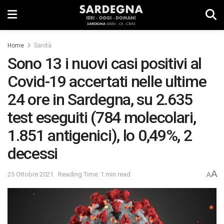
Home
Sanità
Sono 13 i nuovi casi positivi al
Covid-19 accertati nelle ultime
24 ore in Sardegna, su 2.635
test eseguiti (784 molecolari,
1.851 antigenici), lo 0,49%, 2
decessi
A
25 Ottobre 2021
Reading Time: 1 min read
A