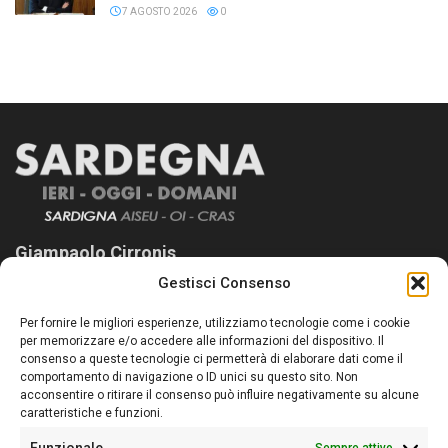
7 AGOSTO 2026
0
Giampaolo Cirronis
Gestisci Consenso
Sardegna Ieri-Oggi-Domani nasce per informare “liberamente” i
lettori su quanto accade in Sardegna, con un occhio rivolto al
Per fornire le migliori esperienze, utilizziamo tecnologie come i cookie
nostro passato e, soprattutto, al nostro futuro
per memorizzare e/o accedere alle informazioni del dispositivo. Il
consenso a queste tecnologie ci permetterà di elaborare dati come il
Follow Us
comportamento di navigazione o ID unici su questo sito. Non
acconsentire o ritirare il consenso può influire negativamente su alcune
caratteristiche e funzioni.