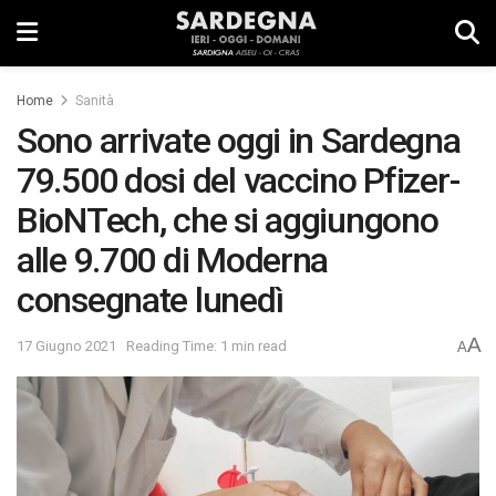
Home
Sanità
Sono arrivate oggi in Sardegna
79.500 dosi del vaccino Pfizer-
BioNTech, che si aggiungono
alle 9.700 di Moderna
consegnate lunedì
A
17 Giugno 2021
Reading Time: 1 min read
A