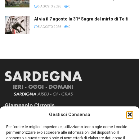
5 AGOSTO 2026
0
Al via il 7 agosto la 31ª Sagra del mirto di Telti
5 AGOSTO 2026
0
Giampaolo Cirronis
Gestisci Consenso
Sardegna Ieri-Oggi-Domani nasce per informare “liberamente” i
lettori su quanto accade in Sardegna, con un occhio rivolto al
Per fornire le migliori esperienze, utilizziamo tecnologie come i cookie
nostro passato e, soprattutto, al nostro futuro
per memorizzare e/o accedere alle informazioni del dispositivo. Il
consenso a queste tecnologie ci permetterà di elaborare dati come il