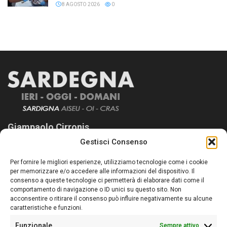
8 AGOSTO 2026
0
Giampaolo Cirronis
Gestisci Consenso
Sardegna Ieri-Oggi-Domani nasce per informare “liberamente” i
lettori su quanto accade in Sardegna, con un occhio rivolto al
Per fornire le migliori esperienze, utilizziamo tecnologie come i cookie
nostro passato e, soprattutto, al nostro futuro
per memorizzare e/o accedere alle informazioni del dispositivo. Il
consenso a queste tecnologie ci permetterà di elaborare dati come il
Follow Us
comportamento di navigazione o ID unici su questo sito. Non
acconsentire o ritirare il consenso può influire negativamente su alcune
caratteristiche e funzioni.
Funzionale
Sempre attivo