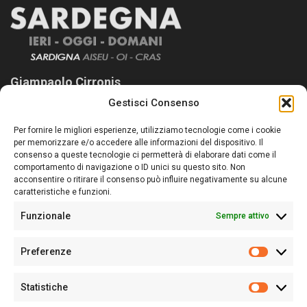
Giampaolo Cirronis
Gestisci Consenso
Sardegna Ieri-Oggi-Domani nasce per informare “liberamente” i
lettori su quanto accade in Sardegna, con un occhio rivolto al
Per fornire le migliori esperienze, utilizziamo tecnologie come i cookie
nostro passato e, soprattutto, al nostro futuro
per memorizzare e/o accedere alle informazioni del dispositivo. Il
consenso a queste tecnologie ci permetterà di elaborare dati come il
Follow Us
comportamento di navigazione o ID unici su questo sito. Non
acconsentire o ritirare il consenso può influire negativamente su alcune
caratteristiche e funzioni.
Funzionale
Sempre attivo
Editore:
Giampaolo Cirronis Ditta individuale
Preferenze
Sede:
Via Cristoforo Colombo 09013 Carbonia
Prefere
Direttore responsabile:
Giampaolo Cirronis
Partita IVA
02270380922
Statistiche
Statistic
N° di iscrizione al ROC:
9294