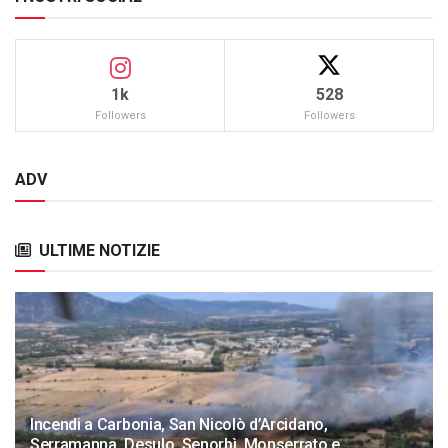
1k
528
Followers
Followers
ADV
ULTIME NOTIZIE
Incendi a Carbonia, San Nicolò d’Arcidano,
Serramanna, Desulo, Senorbì, Monserrato e