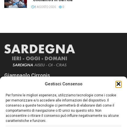
8 AGOSTO 2026
0
Giampaolo Cirronis
Gestisci Consenso
Sardegna Ieri-Oggi-Domani nasce per informare “liberamente” i
lettori su quanto accade in Sardegna, con un occhio rivolto al
Per fornire le migliori esperienze, utilizziamo tecnologie come i cookie
nostro passato e, soprattutto, al nostro futuro
per memorizzare e/o accedere alle informazioni del dispositivo. Il
consenso a queste tecnologie ci permetterà di elaborare dati come il
Follow Us
comportamento di navigazione o ID unici su questo sito. Non
acconsentire o ritirare il consenso può influire negativamente su alcune
caratteristiche e funzioni.