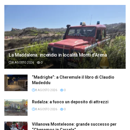
La Maddalena: incendio in località Monti d’Arena
8 AGOSTO 2026
0
“Madrighe”: a Cheremule il libro di Claudio
Madeddu
8 AGOSTO 2026
0
Rudalza: a fuoco un deposito di attrezzi
8 AGOSTO 2026
0
Villanova Monteleone: grande successo per
“Chenamos in Carrela”