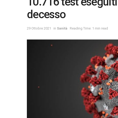
10.716 test eseguit
decesso
29 Ottobre 2021
in
Sanità
Reading Time: 1 min read