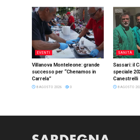
EVENTI
SANITÀ
Villanova Monteleone: grande
Sassari: il 
successo per “Chenamos in
speciale 20
Carrela”
Canestrelli
8 AGOSTO 2026
0
8 AGOSTO 20