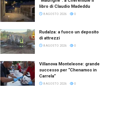
“Madrighe”: a Cheremule il
libro di Claudio Madeddu
8 AGOSTO 2026
0
Rudalza: a fuoco un deposito
di attrezzi
8 AGOSTO 2026
0
Villanova Monteleone: grande
successo per “Chenamos in
Carrela”
8 AGOSTO 2026
0