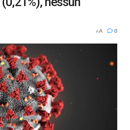
i (0,21%), nessun
A
0
A