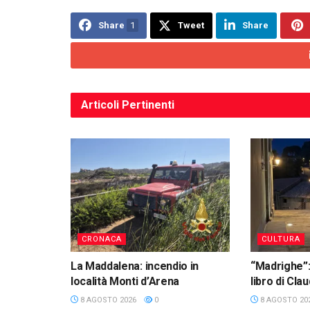
Share
1
Tweet
Share
Articoli
Pertinenti
CRONACA
CULTURA
La Maddalena: incendio in
“Madrighe”:
località Monti d’Arena
libro di Cl
8 AGOSTO 2026
0
8 AGOSTO 20