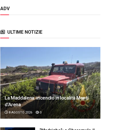
ADV
ULTIME NOTIZIE
La Maddalena: incendio in località Monti
d’Arena
8 AGOSTO 2026
0