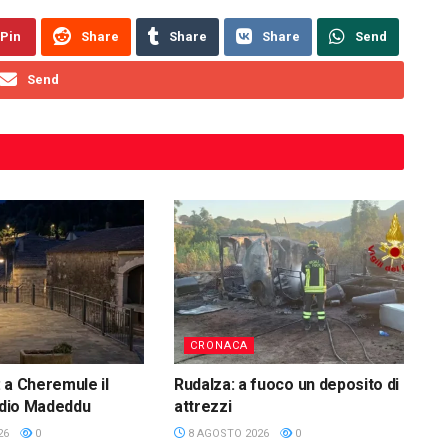
Pin
Share
Share
Share
Send
Send
CRONACA
 a Cheremule il
Rudalza: a fuoco un deposito di
audio Madeddu
attrezzi
26
0
8 AGOSTO 2026
0