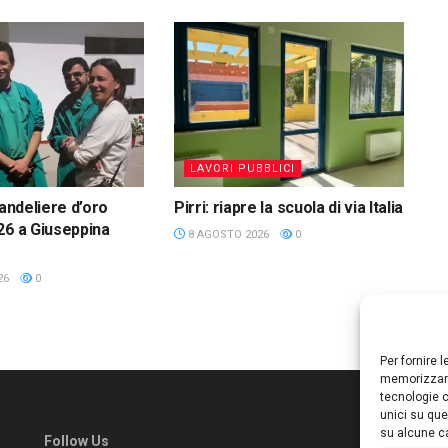
LAVORI PUBBLICI
Candeliere d’oro
Pirri: riapre la scuola di via Italia
26 a Giuseppina
8 AGOSTO 2026
0
26
0
Per fornire 
memorizzare
tecnologie c
unici su que
su alcune ca
Follow Us
Ed