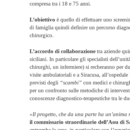
compresa tra i 18 e 75 anni.
L’obiettivo
è quello di effettuare uno screeni
di famiglia quindi definire un percorso diagn
chirurgico.
L’accordo di collaborazione
tra aziende qui
siciliani. In particolare gli specialisti dell’un
chirurghi, un infermiere) si recheranno per due
visite ambulatoriali e a Siracusa, all’ospedale
previsti degli
“scambi”
con medici e chirurgh
per un confronto sulle metodiche di intervent
conoscenze diagnostico-terapeutiche tra le du
«Il progetto, che da una parte ha un’anima r
il commissario straordinario dell’Aou di 
entrambe le aree, in particolare con l’esperien