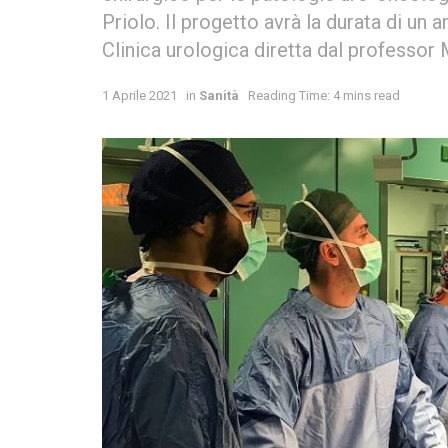
Priolo. Il progetto avrà la durata di un 
Clinica urologica diretta dal profess
1 Aprile 2021
in
Sanità
Reading Time: 4 mins read