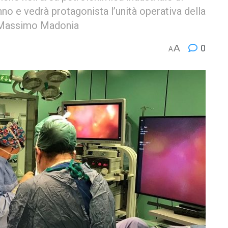
anno e vedrà protagonista l’unità operativa della
or Massimo Madonia
A
0
A