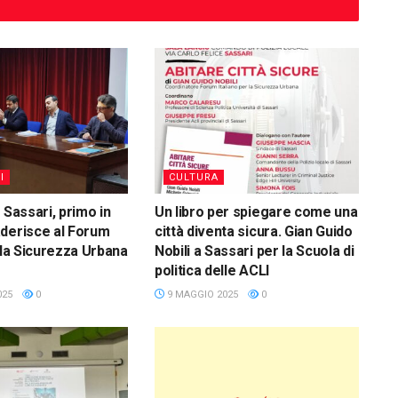
I
CULTURA
 Sassari, primo in
Un libro per spiegare come una
derisce al Forum
città diventa sicura. Gian Guido
r la Sicurezza Urbana
Nobili a Sassari per la Scuola di
politica delle ACLI
025
0
9 MAGGIO 2025
0