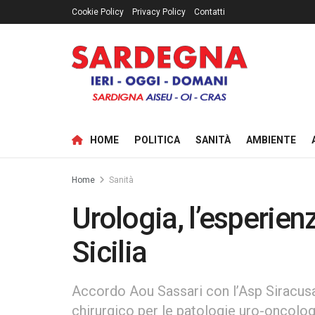
Cookie Policy
Privacy Policy
Contatti
HOME
POLITICA
SANITÀ
AMBIENTE
Home
Sanità
Urologia, l’esperien
Sicilia
Accordo Aou Sassari con l’Asp Siracusa
chirurgico per le patologie uro-oncologi