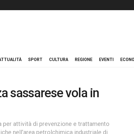
ATTUALITÀ
SPORT
CULTURA
REGIONE
EVENTI
ECON
za sassarese vola in
 per attività di prevenzione e trattamento
che nell’area petrolchimica industriale di