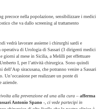
ng precoce nella popolazione, sensibilizzare i medici
ostico che va dallo screening al trattamento
ndi vedrà lavorare assieme i chirurghi sardi e
ità operativa di Urologia di Sassari (3 dirigenti medici
 giorni al mese in Sicilia, a Melilli per effettuare
 Umberto I, per l’attività chirurgica. Sono quindi
i dell’Asp siracusana, che potranno venire a Sassari
o. Un’occasione per realizzare un ponte di
e aziende.
ivolta alla prevenzione ed una alla cura
–
afferma
Sassari Antonio Spano
-,
ci vede partecipi in
za chirurgica di alto livello che la nostra clinica è