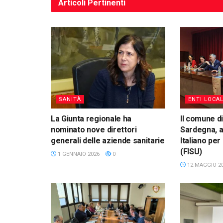
Articoli
Pertinenti
SANITÀ
ENTI LOCAL
La Giunta regionale ha
Il comune di
nominato nove direttori
Sardegna, a
generali delle aziende sanitarie
Italiano pe
(FISU)
1 GENNAIO 2026
0
12 MAGGIO 2