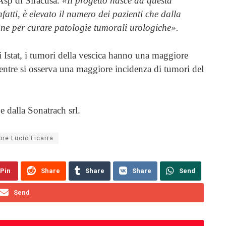
’Asp di Siracusa.
«Il progetto nasce da questa
infatti, è elevato il numero dei pazienti che dalla
liane per curare patologie tumorali urologiche».
ti Istat, i tumori della vescica hanno una maggiore
entre si osserva una maggiore incidenza di tumori del
e dalla Sonatrach srl.
ore Lucio Ficarra
Pin
Share
Share
Share
Send
Send