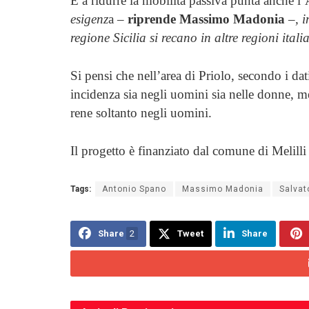
E a ridurre la mobilità passiva punta anche l
esigenz
a –
riprende Massimo Madonia
–
, 
regione Sicilia si recano in altre regioni ita
Si pensi che nell’area di Priolo, secondo i da
incidenza sia negli uomini sia nelle donne, m
rene soltanto negli uomini.
Il progetto è finanziato dal comune di Melilli 
Tags:
Antonio Spano
Massimo Madonia
Salvat
Share
2
Tweet
Share