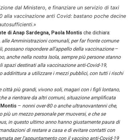
zione dal Ministero, e finanziare un servizio di taxi
0 alla vaccinazione anti Covid: bastano poche decine
autosufficienti
.»
ente di Anap Sardegna, Paola Montis
che dichiara:
, alle Amministrazioni comunali, per far fronte comune
soli, possano rispondere all’appello della vaccinazione
–
po, anche nella nostra Isola, sempre più persone stanno
li spazi destinati alla vaccinazione anti-Covid-19,
addirittura a utilizzare i mezzi pubblici, con tutti i rischi
città più grandi, vivono soli, magari con i figli lontano,
nche a rientrare da altri comuni, situazione amplificata
 Montis
–
nonni over-80 o anche ultranovantenni che,
o più un mezzo personale per muoversi, e che se
obus, in questo ultimo anno hanno giustamente paura di
omandazioni di restare a casa e di evitare contatti con
hiamata per l’appuntamento con il vaccino anti-Covid-19