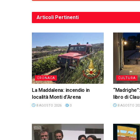
Articoli
Pertinenti
CRONACA
CULTURA
La Maddalena: incendio in
“Madrighe”:
località Monti d’Arena
libro di Cl
8 AGOSTO 2026
0
8 AGOSTO 20