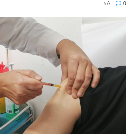
A
0
A