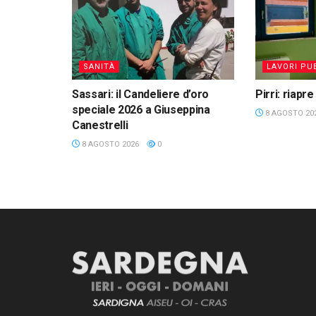
SANITÀ
LAVORI PUB
Sassari: il Candeliere d’oro
Pirri: riapre
speciale 2026 a Giuseppina
8 AGOSTO 20
Canestrelli
8 AGOSTO 2026
0