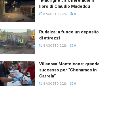
“Madrighe”: a Cheremule il
libro di Claudio Madeddu
8 AGOSTO 2026
0
Rudalza: a fuoco un deposito
di attrezzi
8 AGOSTO 2026
0
Villanova Monteleone: grande
successo per “Chenamos in
Carrela”
8 AGOSTO 2026
0