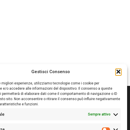
Gestisci Consenso
le migliori esperienze, utilizziamo tecnologie come i cookie per
 e/o accedere alle informazioni del dispositivo. Il consenso a queste
i permetterà di elaborare dati come il comportamento di navigazione o ID
sto sito. Non acconsentire o ritirare il consenso può influire negativamente
ratteristiche e funzioni.
itore:
Giampaolo Cirronis Ditta individuale
ede:
Via Cristoforo Colombo 09013 Carbonia
ale
Sempre attivo
rettore responsabile:
Giampaolo Cirronis
rtita IVA
02270380922
nze