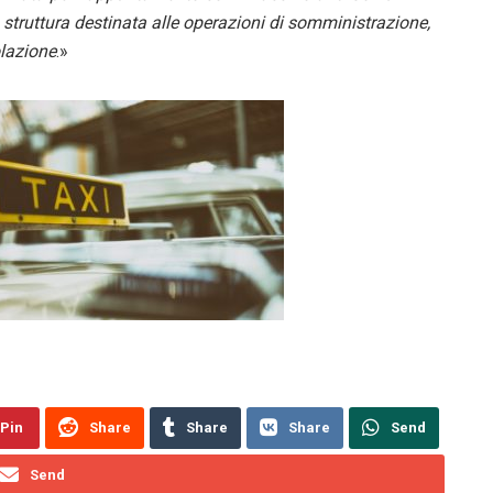
 struttura destinata alle operazioni di somministrazione,
olazione
.»
Pin
Share
Share
Share
Send
Send