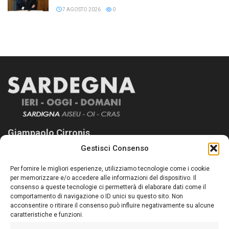
7 AGOSTO 2026
0
Giampaolo Cirronis
Gestisci Consenso
Sardegna Ieri-Oggi-Domani nasce per informare “liberamente” i
lettori su quanto accade in Sardegna, con un occhio rivolto al
Per fornire le migliori esperienze, utilizziamo tecnologie come i cookie
nostro passato e, soprattutto, al nostro futuro
per memorizzare e/o accedere alle informazioni del dispositivo. Il
consenso a queste tecnologie ci permetterà di elaborare dati come il
Follow Us
comportamento di navigazione o ID unici su questo sito. Non
acconsentire o ritirare il consenso può influire negativamente su alcune
caratteristiche e funzioni.