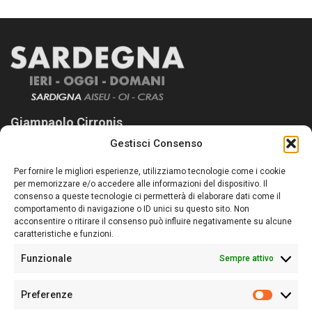
Giampaolo Cirronis
Gestisci Consenso
Sardegna Ieri-Oggi-Domani nasce per informare “liberamente” i
lettori su quanto accade in Sardegna, con un occhio rivolto al
Per fornire le migliori esperienze, utilizziamo tecnologie come i cookie
nostro passato e, soprattutto, al nostro futuro
per memorizzare e/o accedere alle informazioni del dispositivo. Il
consenso a queste tecnologie ci permetterà di elaborare dati come il
Follow Us
comportamento di navigazione o ID unici su questo sito. Non
acconsentire o ritirare il consenso può influire negativamente su alcune
caratteristiche e funzioni.
Funzionale
Sempre attivo
Editore:
Giampaolo Cirronis Ditta individuale
Preferenze
Sede:
Via Cristoforo Colombo 09013 Carbonia
Prefere
Direttore responsabile:
Giampaolo Cirronis