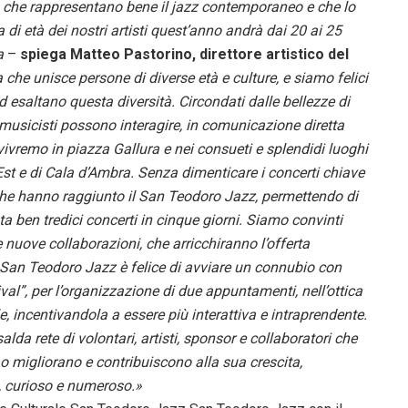
ca, che rappresentano bene il jazz contemporaneo e che lo
a di età dei nostri artisti quest’anno andrà dai 20 ai 25
a
–
spiega Matteo Pastorino, direttore artistico del
a che unisce persone di diverse età e culture, e siamo felici
ed esaltano questa diversità. Circondati dalle bellezze di
musicisti possono interagire, in comunicazione diretta
vivremo in piazza Gallura e nei consueti e splendidi luoghi
Est e di Cala d’Ambra. Senza dimenticare i concerti chiave
à che hanno raggiunto il San Teodoro Jazz, permettendo di
ben tredici concerti in cinque giorni. Siamo convinti
nuove collaborazioni, che arricchiranno l’offerta
il San Teodoro Jazz è felice di avviare un connubio con
ival”, per l’organizzazione di due appuntamenti, nell’ottica
le, incentivandola a essere più interattiva e intraprendente.
lda rete di volontari, artisti, sponsor e collaboratori che
o migliorano e contribuiscono alla sua crescita,
, curioso e numeroso.»