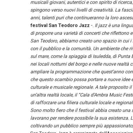
musicali giovani, autentici e con spirito di ricer
spingono verso nuovi livelli di creatività. La fasci
anni, talenti puri che continueranno la loro asces
festival San Teodoro Jazz
-.
Il jazz è una lingu
di proporre una varietà di concerti che riflettono 
San Teodoro, abbiamo creato uno spazio in cui i 
con il pubblico e la comunità. Un ambiente che ri
sul mare, come la spiaggia di Isuledda, di Punta 
nei locali notturni del borgo e nelle nuove realt
ampliare la programmazione che quest’anno conta 
che questo scambio possa portare a nuove idee e 
culturale e musicale regionale. A tale proposito 
un’altra realtà locale, il “Cala d’Ambra Music Fest
di rafforzare una filiera culturale locale e regiona
Sono molto fiero che il festival abbia creato una sa
lavorano per rendere possibile la sua esistenza. L
coltivando un pubblico sempre più appassionato