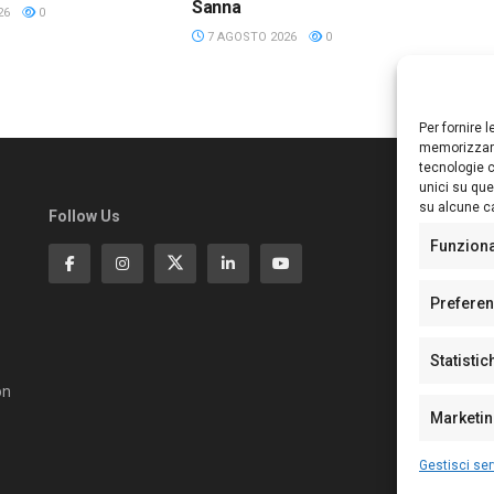
Sanna
26
0
7 AGOSTO 2026
0
Per fornire 
memorizzare
tecnologie c
unici su que
su alcune ca
Follow Us
Ed
S
Funzion
Di
Pa
Prefere
N°
N°
Statistic
N°
Te
on
Pe
Marketi
Gestisci ser