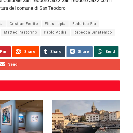
e Culturale San Teodoro Jazz San Teodoro Jazz con il
ultura del comune di San Teodoro.
ia
Cristian Ferlito
Elias Lapia
Federica Piu
Matteo Pastorino
Paolo Addis
Rebecca Ginatempo
Pin
Share
Share
Share
Send
Send