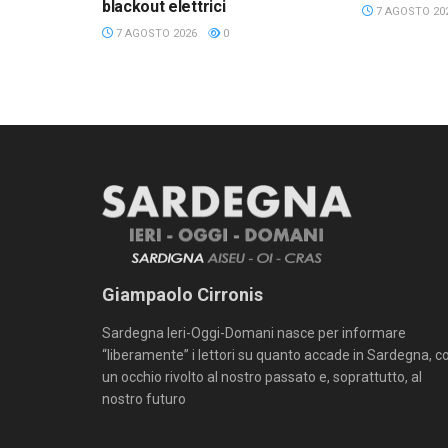
blackout elettrici
7 AGOSTO 20
7 AGOSTO 2026
0
Giampaolo Cirronis
Sardegna Ieri-Oggi-Domani nasce per informare
“liberamente” i lettori su quanto accade in Sardegna, c
un occhio rivolto al nostro passato e, soprattutto, al
nostro futuro