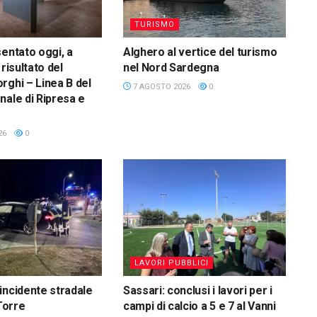
TURISMO
sentato oggi, a
Alghero al vertice del turismo
 risultato del
nel Nord Sardegna
rghi – Linea B del
7 AGOSTO 2026
0
nale di Ripresa e
26
0
LAVORI PUBBLICI
incidente stradale
Sassari: conclusi i lavori per i
 Torre
campi di calcio a 5 e 7 al Vanni