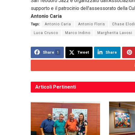
San Teodoro Jazz è organizzato dall’Associazion
supporto e il patrocinio dell’assessorato della C
Antonio Caria
Tags:
Antonio Caria
Antonio Floris
Chase Elod
Luca Crusco
Marco Indino
Margherita Lavosi
Share
1
Tweet
Share
Articoli
Pertinenti