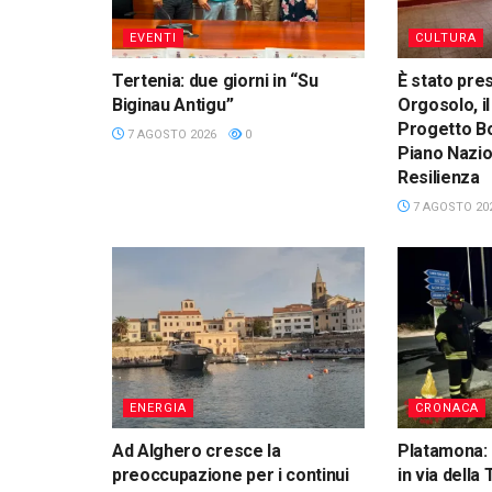
EVENTI
CULTURA
Tertenia: due giorni in “Su
È stato pre
Biginau Antigu”
Orgosolo, il
Progetto Bo
7 AGOSTO 2026
0
Piano Nazio
Resilienza
7 AGOSTO 20
ENERGIA
CRONACA
Ad Alghero cresce la
Platamona: 
preoccupazione per i continui
in via della