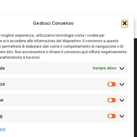
Gestisci Consenso
le migliori esperienze, utilizziamo tecnologie come i cookie per
 e/o accedere alle informazioni del dispositivo. Il consenso a queste
i permetterà di elaborare dati come il comportamento di navigazione o ID
sto sito. Non acconsentire o ritirare il consenso può influire negativamente
ratteristiche e funzioni.
itore:
Giampaolo Cirronis Ditta individuale
ede:
Via Cristoforo Colombo 09013 Carbonia
ale
Sempre attivo
rettore responsabile:
Giampaolo Cirronis
rtita IVA
02270380922
nze
 di iscrizione al ROC:
9294
Preferenz
 di iscrizione al Registro Stampa Tribunale di Cagliari:
he
 128/2020 del 10/02/2020
Statistiche
l.
+39 391 1265423
r la Pubblicità:
+39 328 6132020
ng
Marketing
vizi