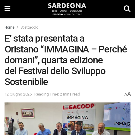
Home
Spettacolo
E’ stata presentata a
Oristano “IMMAGINA – Perché
domani”, quarta edizione
del Festival dello Sviluppo
Sostenibile
A
12 Giugno 2025
Reading Time: 2 mins read
A