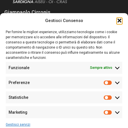
Giampaolo Cirronis
Gestisci Consenso
Sardegna Ieri-Oggi-Domani nasce per informare “liberamente” i
lettori su quanto accade in Sardegna, con un occhio rivolto al
Per fornire le migliori esperienze, utilizziamo tecnologie come i cookie
nostro passato e, soprattutto, al nostro futuro
per memorizzare e/o accedere alle informazioni del dispositivo. Il
consenso a queste tecnologie ci permetterà di elaborare dati come il
Follow Us
comportamento di navigazione o ID unici su questo sito. Non
acconsentire o ritirare il consenso può influire negativamente su alcune
caratteristiche e funzioni.
Funzionale
Sempre attivo
Editore:
Giampaolo Cirronis Ditta individuale
Preferenze
Sede:
Via Cristoforo Colombo 09013 Carbonia
Prefere
Direttore responsabile:
Giampaolo Cirronis
Partita IVA
02270380922
Statistiche
Statistic
N° di iscrizione al ROC:
9294
N° di iscrizione al Registro Stampa Tribunale di Cagliari:
N°
Marketing
128/2020 del 10/02/2020
Marketi
Tel.
+39 391 1265423
Gestisci servizi
Per la Pubblicità:
+39 328 6132020