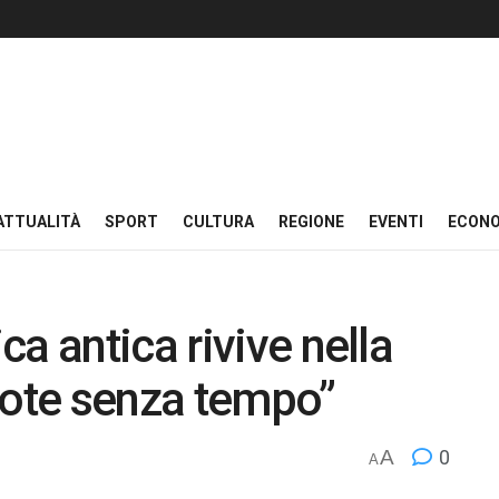
ATTUALITÀ
SPORT
CULTURA
REGIONE
EVENTI
ECON
a antica rivive nella
Note senza tempo”
A
0
A