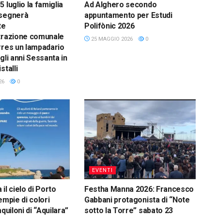
 luglio la famiglia
Ad Alghero secondo
nsegnerà
appuntamento per Estudi
te
Polifònic 2026
trazione comunale
25 MAGGIO 2026
0
rres un lampadario
gli anni Sessanta in
stalli
26
0
EVENTI
il cielo di Porto
Festha Manna 2026: Francesco
empie di colori
Gabbani protagonista di “Note
aquiloni di “Aquilara”
sotto la Torre” sabato 23