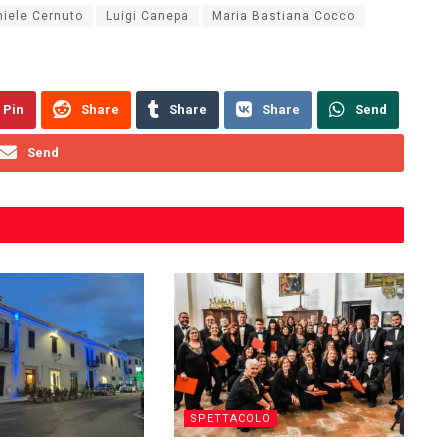
iele Cernuto
Luigi Canepa
Maria Bastiana Cocco
Pin
Share
Share
Share
Send
Send
SPETTACOLO