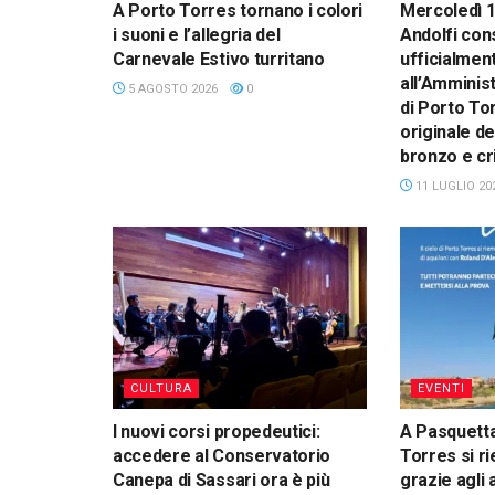
A Porto Torres tornano i colori
Mercoledì 15
i suoni e l’allegria del
Andolfi co
Carnevale Estivo turritano
ufficialmen
all’Amminis
5 AGOSTO 2026
0
di Porto To
originale de
bronzo e cri
11 LUGLIO 20
CULTURA
EVENTI
I nuovi corsi propedeutici:
A Pasquetta 
accedere al Conservatorio
Torres si ri
Canepa di Sassari ora è più
grazie agli 