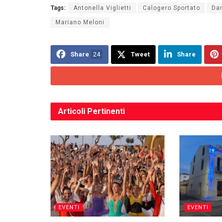
Tags:
Antonella Viglietti
Calogero Sportato
Dan
Mariano Meloni
Share
24
Tweet
Share
Articoli
Pertinenti
EVENTI
EVENTI