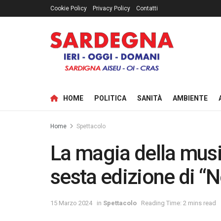
Cookie Policy
Privacy Policy
Contatti
HOME
POLITICA
SANITÀ
AMBIENTE
Home
Spettacolo
La magia della music
sesta edizione di “
15 Marzo 2024
in
Spettacolo
Reading Time: 2 mins read