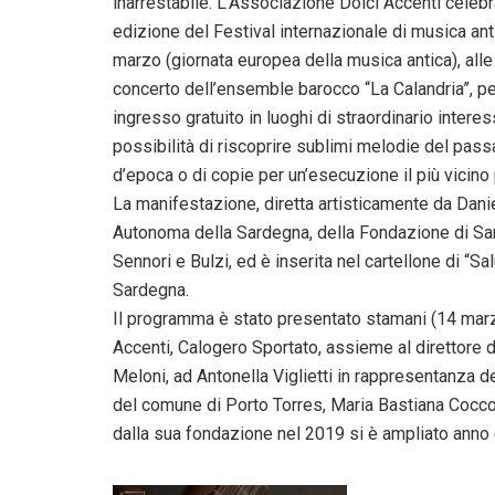
inarrestabile. L’Associazione Dolci Accenti celeb
edizione del Festival internazionale di musica an
marzo (giornata europea della musica antica), alle 1
concerto dell’ensemble barocco “La Calandria”, p
ingresso gratuito in luoghi di straordinario intere
possibilità di riscoprire sublimi melodie del passat
d’epoca o di copie per un’esecuzione il più vicino 
La manifestazione, diretta artisticamente da Danie
Autonoma della Sardegna, della Fondazione di Sard
Sennori e Bulzi, ed è inserita nel cartellone di “
Sardegna.
Il programma è stato presentato stamani (14 marz
Accenti, Calogero Sportato, assieme al direttore 
Meloni, ad Antonella Viglietti in rappresentanza 
del comune di Porto Torres, Maria Bastiana Cocco, c
dalla sua fondazione nel 2019 si è ampliato anno