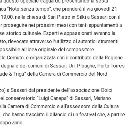
ra questo speciale traguardo presentando la sesta
tica “Note senza tempo”, che prenderà il via giovedì 21
9.00, nella chiesa di San Pietro in Silki a Sassari con il
er proseguire nei prossimi mesi con tanti appuntamenti a
sse storico culturale. Esperti e appassionati avranno la
o, rievocate attraverso l’utilizzo di autentici strumenti
possibile all’idea originale del compositore.
le Cernuto, è organizzata con il contributo della Regione
egna e dei comuni di Sassari, Uri, Ploaghe, Porto Torres,
Salude & Trigu” della Camera di Commercio del Nord
o) a Sassari dal presidente dell’associazione Dolci
del conservatorio “Luigi Canepa” di Sassari, Mariano
della Camera di Commercio e all’assessore della Cultura
he hanno tracciato il bilancio di un festival che, a partire
 dopo anno.