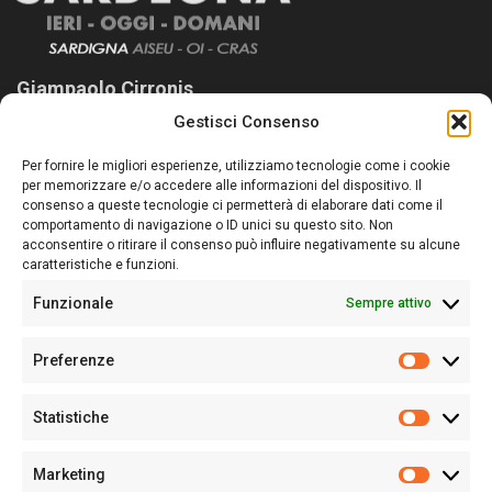
Giampaolo Cirronis
Gestisci Consenso
Sardegna Ieri-Oggi-Domani nasce per informare “liberamente” i
lettori su quanto accade in Sardegna, con un occhio rivolto al
Per fornire le migliori esperienze, utilizziamo tecnologie come i cookie
nostro passato e, soprattutto, al nostro futuro
per memorizzare e/o accedere alle informazioni del dispositivo. Il
consenso a queste tecnologie ci permetterà di elaborare dati come il
Follow Us
comportamento di navigazione o ID unici su questo sito. Non
acconsentire o ritirare il consenso può influire negativamente su alcune
caratteristiche e funzioni.
Funzionale
Sempre attivo
Editore:
Giampaolo Cirronis Ditta individuale
Preferenze
Sede:
Via Cristoforo Colombo 09013 Carbonia
Prefere
Direttore responsabile:
Giampaolo Cirronis
Partita IVA
02270380922
Statistiche
Statistic
N° di iscrizione al ROC:
9294
N° di iscrizione al Registro Stampa Tribunale di Cagliari:
N°
Marketing
128/2020 del 10/02/2020
Marketi