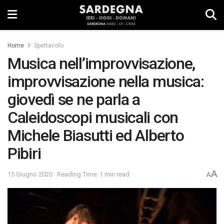
Home
Spettacolo
Musica nell’improvvisazione,
improvvisazione nella musica:
giovedì se ne parla a
Caleidoscopi musicali con
Michele Biasutti ed Alberto
Pibiri
A
15 Giugno 2020
Reading Time: 1 min read
A