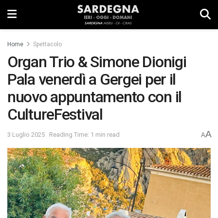
Home
Spettacolo
Organ Trio & Simone Dionigi
Pala venerdì a Gergei per il
nuovo appuntamento con il
CultureFestival
A
3 Luglio 2025
Reading Time: 1 min read
A