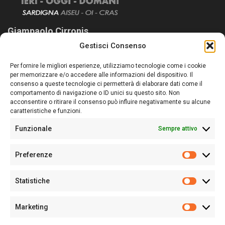
Giampaolo Cirronis
Gestisci Consenso
Sardegna Ieri-Oggi-Domani nasce per informare “liberamente” i
lettori su quanto accade in Sardegna, con un occhio rivolto al
Per fornire le migliori esperienze, utilizziamo tecnologie come i cookie
nostro passato e, soprattutto, al nostro futuro
per memorizzare e/o accedere alle informazioni del dispositivo. Il
consenso a queste tecnologie ci permetterà di elaborare dati come il
Follow Us
comportamento di navigazione o ID unici su questo sito. Non
acconsentire o ritirare il consenso può influire negativamente su alcune
caratteristiche e funzioni.
Funzionale
Sempre attivo
Editore:
Giampaolo Cirronis Ditta individuale
Preferenze
Sede:
Via Cristoforo Colombo 09013 Carbonia
Prefere
Direttore responsabile:
Giampaolo Cirronis
Partita IVA
02270380922
Statistiche
Statistic
N° di iscrizione al ROC:
9294
N° di iscrizione al Registro Stampa Tribunale di Cagliari:
N°
Marketing
128/2020 del 10/02/2020
Marketi
Tel.
+39 391 1265423