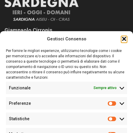
Giampaolo Cirronis
Gestisci Consenso
Sardegna Ieri-Oggi-Domani nasce per informare “liberamente” i
lettori su quanto accade in Sardegna, con un occhio rivolto al
Per fornire le migliori esperienze, utilizziamo tecnologie come i cookie
nostro passato e, soprattutto, al nostro futuro
per memorizzare e/o accedere alle informazioni del dispositivo. Il
consenso a queste tecnologie ci permetterà di elaborare dati come il
Follow Us
comportamento di navigazione o ID unici su questo sito. Non
acconsentire o ritirare il consenso può influire negativamente su alcune
caratteristiche e funzioni.
Funzionale
Sempre attivo
Editore:
Giampaolo Cirronis Ditta individuale
Preferenze
Sede:
Via Cristoforo Colombo 09013 Carbonia
Prefere
Direttore responsabile:
Giampaolo Cirronis
Partita IVA
02270380922
Statistiche
Statistic
N° di iscrizione al ROC:
9294
N° di iscrizione al Registro Stampa Tribunale di Cagliari:
N°