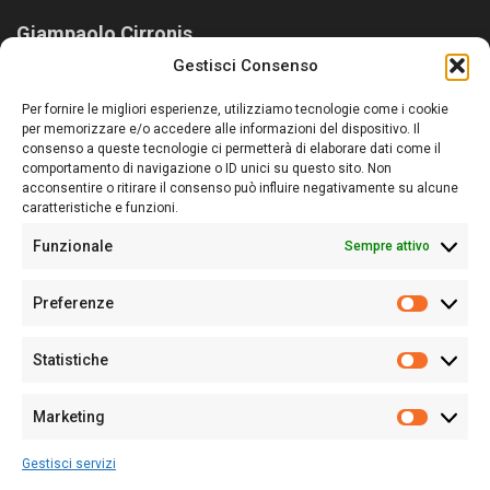
Giampaolo Cirronis
Gestisci Consenso
Sardegna Ieri-Oggi-Domani nasce per informare “liberamente” i
lettori su quanto accade in Sardegna, con un occhio rivolto al
Per fornire le migliori esperienze, utilizziamo tecnologie come i cookie
nostro passato e, soprattutto, al nostro futuro
per memorizzare e/o accedere alle informazioni del dispositivo. Il
consenso a queste tecnologie ci permetterà di elaborare dati come il
Follow Us
comportamento di navigazione o ID unici su questo sito. Non
acconsentire o ritirare il consenso può influire negativamente su alcune
caratteristiche e funzioni.
Funzionale
Sempre attivo
Editore:
Giampaolo Cirronis Ditta individuale
Preferenze
Sede:
Via Cristoforo Colombo 09013 Carbonia
Prefere
Direttore responsabile:
Giampaolo Cirronis
Partita IVA
02270380922
Statistiche
Statistic
N° di iscrizione al ROC:
9294
N° di iscrizione al Registro Stampa Tribunale di Cagliari:
N°
Marketing
128/2020 del 10/02/2020
Marketi
Tel.
+39 391 1265423
Gestisci servizi
Per la Pubblicità:
+39 328 6132020