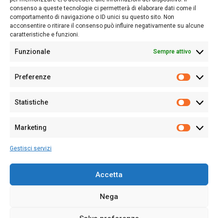
consenso a queste tecnologie ci permetterà di elaborare dati come il
Follow Us
comportamento di navigazione o ID unici su questo sito. Non
acconsentire o ritirare il consenso può influire negativamente su alcune
caratteristiche e funzioni.
Funzionale
Sempre attivo
Editore:
Giampaolo Cirronis Ditta individuale
Preferenze
Sede:
Via Cristoforo Colombo 09013 Carbonia
Prefere
Direttore responsabile:
Giampaolo Cirronis
Partita IVA
02270380922
Statistiche
Statistic
N° di iscrizione al ROC:
9294
N° di iscrizione al Registro Stampa Tribunale di Cagliari:
N°
Marketing
128/2020 del 10/02/2020
Marketi
Tel.
+39 391 1265423
Gestisci servizi
Per la Pubblicità:
+39 328 6132020
Accetta
Nega
Cookie Policy
Privacy Policy
Contatti