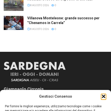
8 AGOSTO 2026
0
Villanova Monteleone: grande successo per
“Chenamos in Carrela”
8 AGOSTO 2026
0
Giampaolo Cirronis
Gestisci Consenso
Sardegna Ieri-Oggi-Domani nasce per informare “liberamente” i
lettori su quanto accade in Sardegna, con un occhio rivolto al
Per fornire le migliori esperienze, utilizziamo tecnologie come i cookie
nostro passato e, soprattutto, al nostro futuro
per memorizzare e/o accedere alle informazioni del dispositivo. Il