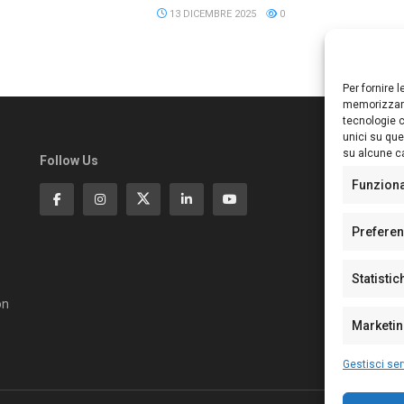
13 DICEMBRE 2025
0
Per fornire 
memorizzare
tecnologie c
unici su que
su alcune ca
Follow Us
Ed
S
Funzion
Di
Pa
Prefere
N°
N°
Statistic
N°
Te
on
Pe
Marketi
Gestisci ser