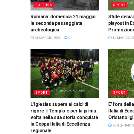
CULTURA
SPORT
Romana: domenica 24 maggio
Sfide decisi
la seconda passeggiata
playout in E
archeologica
Promozion
21 MAGGIO 2026
0
11 MAGGIO 2
SPORT
SPORT
L’Iglesias supera ai calci di
E’ l’ora del
rigore il Tempio e per la prima
Italia di Ecc
volta nella sua storia conquista
Oristano Ig
la Coppa Italia di Eccellenza
26 GENNAIO 2
regionale