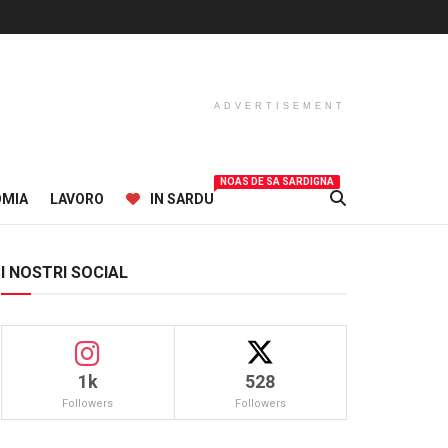
ADVERTISEMENT
NOAS DE SA SARDIGNA
OMIA
LAVORO
IN SARDU
I NOSTRI SOCIAL
1k
528
Followers
Followers