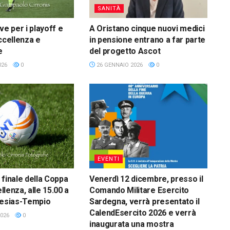
SANITÀ
ve per i playoff e
A Oristano cinque nuovi medici
ccellenza e
in pensione entrano a far parte
e
del progetto Ascot
026
0
26 GENNAIO 2026
0
EVENTI
la finale della Coppa
Venerdì 12 dicembre, presso il
ellenza, alle 15.00 a
Comando Militare Esercito
lesias-Tempio
Sardegna, verrà presentato il
CalendEsercito 2026 e verrà
026
0
inaugurata una mostra