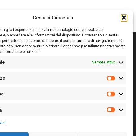
Gestisci Consenso
le migliori esperienze, utilizziamo tecnologie come i cookie per
 e/o accedere alle informazioni del dispositivo. Il consenso a queste
i permetterà di elaborare dati come il comportamento di navigazione o ID
sto sito. Non acconsentire o ritirare il consenso può influire negativamente
ratteristiche e funzioni.
itore:
Giampaolo Cirronis Ditta individuale
ede:
Via Cristoforo Colombo 09013 Carbonia
ale
Sempre attivo
rettore responsabile:
Giampaolo Cirronis
rtita IVA
02270380922
nze
 di iscrizione al ROC:
9294
Preferenz
 di iscrizione al Registro Stampa Tribunale di Cagliari:
he
 128/2020 del 10/02/2020
Statistiche
l.
+39 391 1265423
r la Pubblicità:
+39 328 6132020
ng
Marketing
vizi