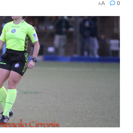
A
0
A