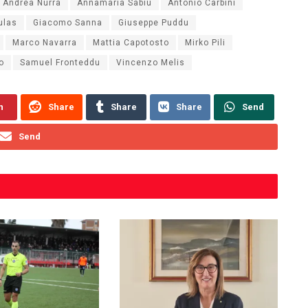
Andrea Nurra
Annamaria Sabiu
Antonio Carbini
ulas
Giacomo Sanna
Giuseppe Puddu
Marco Navarra
Mattia Capotosto
Mirko Pili
o
Samuel Fronteddu
Vincenzo Melis
n
Share
Share
Share
Send
Send