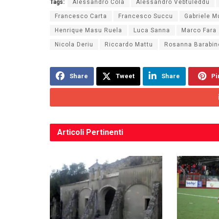
Tags:
Alessandro Cola
Alessandro Vebtuleddu
Francesco Carta
Francesco Succu
Gabriele M
Henrique Masu Ruela
Luca Sanna
Marco Fara
Nicola Deriu
Riccardo Mattu
Rosanna Barabin
Share
Tweet
Share
Pi
Articoli
Pertinenti