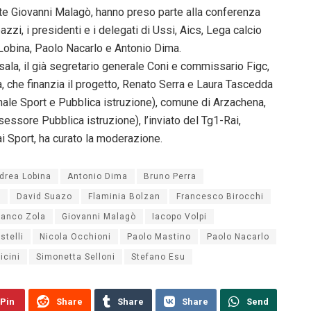
nte Giovanni Malagò, hanno preso parte alla conferenza
i, i presidenti e i delegati di Ussi, Aics, Lega calcio
Lobina, Paolo Nacarlo e Antonio Dima.
ala, il già segretario generale Coni e commissario Figc,
, che finanzia il progetto, Renato Serra e Laura Tascedda
nale Sport e Pubblica istruzione), comune di Arzachena,
sessore Pubblica istruzione), l’inviato del Tg1-Rai,
ai Sport, ha curato la moderazione.
drea Lobina
Antonio Dima
Bruno Perra
n
David Suazo
Flaminia Bolzan
Francesco Birocchi
ranco Zola
Giovanni Malagò
Iacopo Volpi
telli
Nicola Occhioni
Paolo Mastino
Paolo Nacarlo
icini
Simonetta Selloni
Stefano Esu
Pin
Share
Share
Share
Send