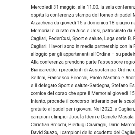
Mercoledì 31 maggio, alle 11.00, la sala conferen
ospita la conferenza stampa del torneo di padel 
Arzachena da giovedì 15 a domenica 18 giugno neg
Memorial è curato da Aics e Ussi, patrocinato da 
Cagliari, FederCusi, Sport e salute, Lega serie B
Cagliari. I lavori sono in media partnership con la 
alloggio per gli appartenenti all’Ordine – su pa
Alla conferenza prendono parte l’assessore region
Biancareddu, i presidenti di Assostampa, Ordine de
Selloni, Francesco Birocchi, Paolo Mastino e Andr
e il delegato Sport e salute-Sardegna, Stefano Esu
cornice del corso che apre il Memorial giovedì 1
Intanto, procede il concorso letterario per le scu
gratuito al padel per i giovani. Nel 2022, a Cagliari
campioni olimpici Josefa Idem e Daniele Masala. 
Christian Brocchi, Pierluigi Casiraghi, Dario Marc
David Suazo, i campioni dello scudetto del Caglia