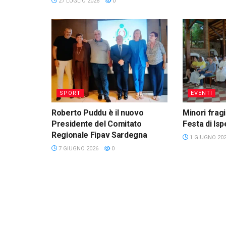
27 LUGLIO 2026
0
SPORT
EVENTI
Roberto Puddu è il nuovo
Minori fragi
Presidente del Comitato
Festa di Isp
Regionale Fipav Sardegna
1 GIUGNO 20
7 GIUGNO 2026
0