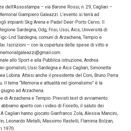
ze dell’Assostampa – via Barone Rossi, n. 29, Cagliari –
Memorial Giampiero Galeazzi. L’evento si terrà ad
li impianti Skg Arena e Padel Deer-Porto Cervo. Il
Regione Sardegna, Odg, Fnsi, Ussi, Aics, Università di
, Figc-Lnd Sardegna, comuni di Arzachena, Tempio e
Rai. Iscrizioni – con la copertura delle spese di vitto e
delmemorialgaleazzi@gmail.com .
ale allo Sport e alla Pubblica istruzione, Andrea
i giornalisti, Ussi Sardegna e Aics Cagliari, Simonetta
ea Lobina. Attesi anche il presidente del Coni, Bruno Perra
. Il tema “Memoria e attualità nel giornalismo” è la
5 giugno ad Arzachena.
ole di Arzachena e Tempio. Previsti test di avviamento
, abbiamo aperto con i video di Fiorello, il saluto dei
A Cagliari hanno giocato Gianfranco Zola, Alessia Mancini,
olin, Leonardo Metalli, Massimo Rastelli, Flaminia Bolzan,
ri 1970.