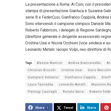
La presentazione a Roma. Al Coni, con il preside
stampa di presentazione Gianluca e Susanna Galeazz
serie B e FederCusi, Gianfranco Coppola, Andrea 
Sono intervenuti il campione olimpico Daniele Mas
Roberto Fabbricini, i delegati di Regione Sardegna
(direttore generale e dirigente assessorato regio
Cristina Usai e Nicola Occhioni (vice sindaca e as
Leonardo Metalli. Iacopo Volpi, neo direttore di R
Tags:
Alessia Mancini
Andrea Biancareddu
An
Christian Brocchi
Cristina Usai
Dario Marcoli
Giampiero Galeazzi
Gianfranco Coppola
Gianf
Laura Tascedda
Leonardo Metalli
Massimo Ras
Pierluigi Casiraghi
Renato Serra
Roberto Fabbr
Share
1
Tweet
Share