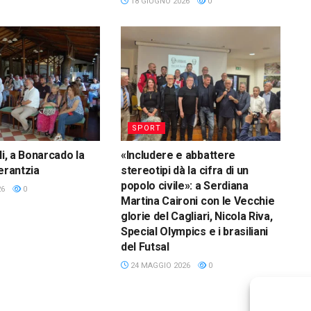
18 GIUGNO 2026
0
SPORT
li, a Bonarcado la
«Includere e abbattere
erantzia
stereotipi dà la cifra di un
popolo civile»: a Serdiana
26
0
Martina Caironi con le Vecchie
glorie del Cagliari, Nicola Riva,
Special Olympics e i brasiliani
del Futsal
24 MAGGIO 2026
0