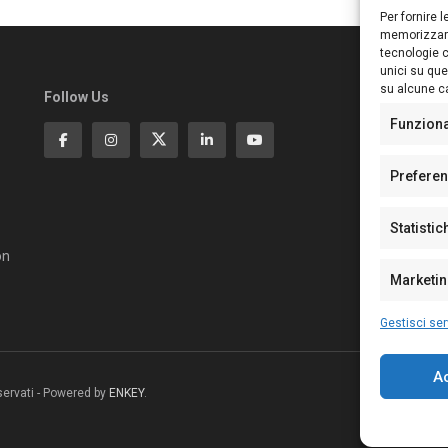
Per fornire 
memorizzare
tecnologie c
unici su que
su alcune ca
Follow Us
Ed
S
Funzion
Di
Pa
Prefere
N°
N°
Statistic
N°
Te
on
Pe
Marketi
Gestisci ser
A
riservati - Powered by
ENKEY
.