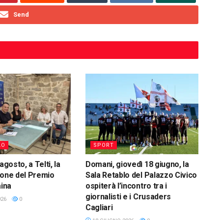
Send
LO
SPORT
agosto, a Telti, la
Domani, giovedì 18 giugno, la
ione del Premio
Sala Retablo del Palazzo Civico
aina
ospiterà l’incontro tra i
giornalisti e i Crusaders
026
0
Cagliari