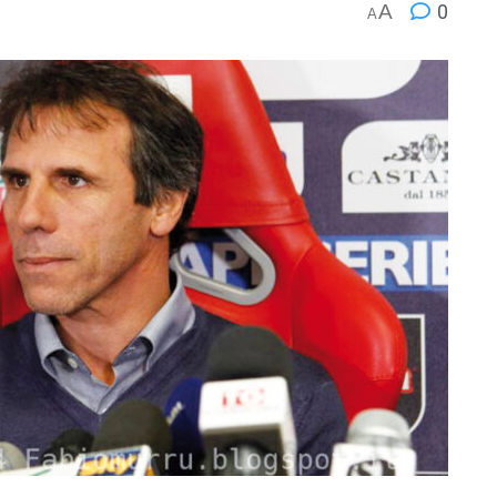
A
0
A