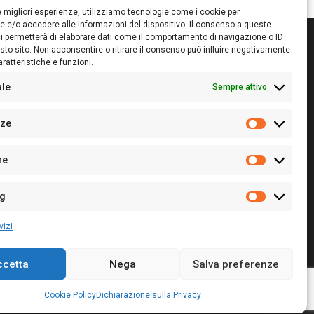
le migliori esperienze, utilizziamo tecnologie come i cookie per
 e/o accedere alle informazioni del dispositivo. Il consenso a queste
i permetterà di elaborare dati come il comportamento di navigazione o ID
sto sito. Non acconsentire o ritirare il consenso può influire negativamente
ratteristiche e funzioni.
itore:
Giampaolo Cirronis Ditta individuale
ede:
Via Cristoforo Colombo 09013 Carbonia
ale
Sempre attivo
rettore responsabile:
Giampaolo Cirronis
rtita IVA
02270380922
nze
 di iscrizione al ROC:
9294
Preferenz
 di iscrizione al Registro Stampa Tribunale di Cagliari:
he
 128/2020 del 10/02/2020
Statistiche
l.
+39 391 1265423
r la Pubblicità:
+39 328 6132020
ng
Marketing
vizi
ccetta
Nega
Salva preferenze
Cookie Policy
Privacy Policy
Contatti
Cookie Policy
Dichiarazione sulla Privacy