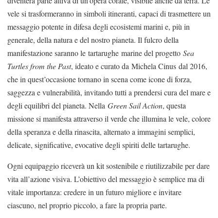
diventerà parte attiva di un’opera corale, visibile anche da terra. Le
vele si trasformeranno in simboli itineranti, capaci di trasmettere un
messaggio potente in difesa degli ecosistemi marini e, più in
generale, della natura e del nostro pianeta. Il fulcro della
manifestazione saranno le tartarughe marine del progetto
Sea
Turtles from the Past
, ideato e curato da Michela Cinus dal 2016,
che in quest’occasione tornano in scena come icone di forza,
saggezza e vulnerabilità, invitando tutti a prendersi cura del mare e
degli equilibri del pianeta. Nella
Green Sail Action
, questa
missione si manifesta attraverso il verde che illumina le vele, colore
della speranza e della rinascita, alternato a immagini semplici,
delicate, significative, evocative degli spiriti delle tartarughe.
Ogni equipaggio riceverà un kit sostenibile e riutilizzabile per dare
vita all’azione visiva. L’obiettivo del messaggio è semplice ma di
vitale importanza: credere in un futuro migliore e invitare
ciascuno, nel proprio piccolo, a fare la propria parte.