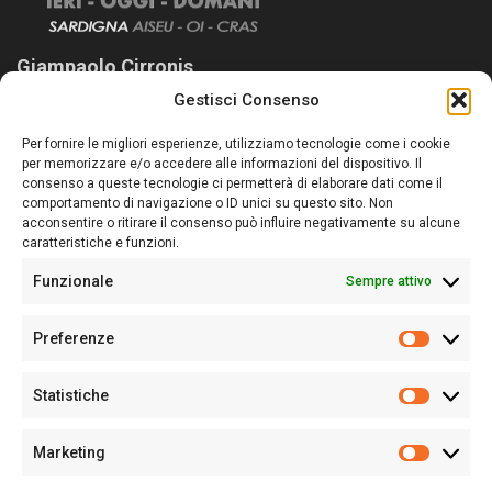
Giampaolo Cirronis
Gestisci Consenso
Sardegna Ieri-Oggi-Domani nasce per informare “liberamente” i
lettori su quanto accade in Sardegna, con un occhio rivolto al
Per fornire le migliori esperienze, utilizziamo tecnologie come i cookie
nostro passato e, soprattutto, al nostro futuro
per memorizzare e/o accedere alle informazioni del dispositivo. Il
consenso a queste tecnologie ci permetterà di elaborare dati come il
Follow Us
comportamento di navigazione o ID unici su questo sito. Non
acconsentire o ritirare il consenso può influire negativamente su alcune
caratteristiche e funzioni.
Funzionale
Sempre attivo
Editore:
Giampaolo Cirronis Ditta individuale
Preferenze
Sede:
Via Cristoforo Colombo 09013 Carbonia
Prefere
Direttore responsabile:
Giampaolo Cirronis
Partita IVA
02270380922
Statistiche
Statistic
N° di iscrizione al ROC:
9294
N° di iscrizione al Registro Stampa Tribunale di Cagliari:
N°
Marketing
128/2020 del 10/02/2020
Marketi
Tel.
+39 391 1265423