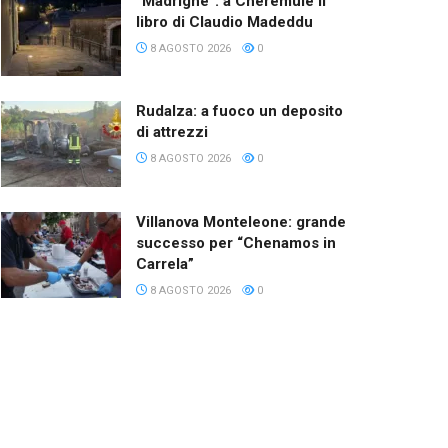
“Madrighe”: a Cheremule il
libro di Claudio Madeddu
8 AGOSTO 2026
0
Rudalza: a fuoco un deposito
di attrezzi
8 AGOSTO 2026
0
Villanova Monteleone: grande
successo per “Chenamos in
Carrela”
8 AGOSTO 2026
0