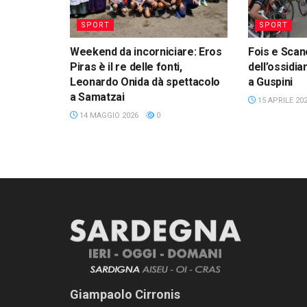
SPORT
SPORT
Weekend da incorniciare: Eros
Fois e Scan
Piras è il re delle fonti,
dell’ossidia
Leonardo Onida dà spettacolo
a Guspini
a Samatzai
15 APRILE 20
14 MAGGIO 2026
0
Giampaolo Cirronis