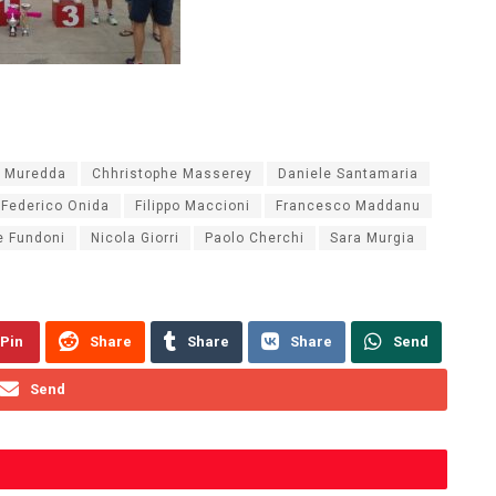
o Muredda
Chhristophe Masserey
Daniele Santamaria
Federico Onida
Filippo Maccioni
Francesco Maddanu
e Fundoni
Nicola Giorri
Paolo Cherchi
Sara Murgia
Pin
Share
Share
Share
Send
Send