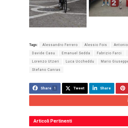
Tags:
Alessandro Ferrero
Alessio Fois
Antoni
Davide Casu
Emanuel Sedda
Fabrizio Farci
Lorenzo Utzeri
Luca Uccheddu
Mario Giusepp
Stefano Canras
Share
1
Tweet
Share
Articoli
Pertinenti