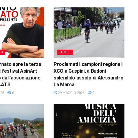
LO
SPORT
nato apre la terza
Proclamati i campioni regionali
 festival AsinArt
XCO a Guspini, a Budoni
 dall’associazione
splendido assolo di Alessandro
CAATS
La Marca
026
0
29 MAGGIO 2026
0