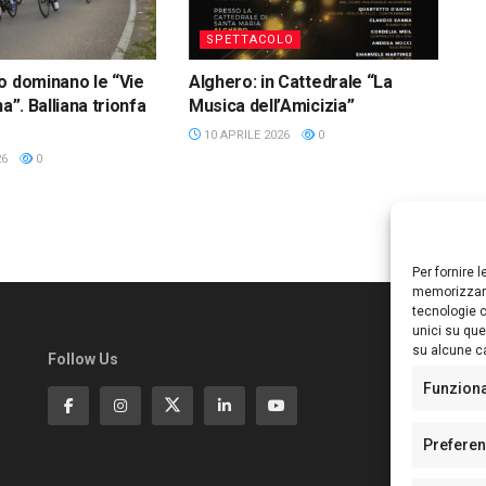
SPETTACOLO
o dominano le “Vie
Alghero: in Cattedrale “La
na”. Balliana trionfa
Musica dell’Amicizia”
10 APRILE 2026
0
26
0
Per fornire 
memorizzare
tecnologie c
unici su que
su alcune ca
Follow Us
Ed
S
Funzion
Di
Pa
Prefere
N°
N°