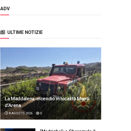
ADV
ULTIME NOTIZIE
La Maddalena: incendio in località Monti
d’Arena
8 AGOSTO 2026
0