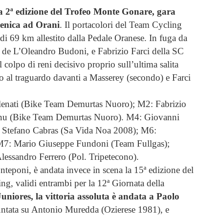
la 2ª edizione del Trofeo Monte Gonare, gara
menica ad Orani
. Il portacolori del Team Cycling
o di 69 km allestito dalla Pedale Oranese. In fuga da
 de L’Oleandro Budoni, e Fabrizio Farci della SC
 colpo di reni decisivo proprio sull’ultima salita
 al traguardo davanti a Masserey (secondo) e Farci
elenati (Bike Team Demurtas Nuoro); M2: Fabrizio
anu (Bike Team Demurtas Nuoro). M4: Giovanni
: Stefano Cabras (Sa Vida Noa 2008); M6:
M7: Mario Giuseppe Fundoni (Team Fullgas);
ssandro Ferrero (Pol. Tripetecono).
teponi, è andata invece in scena la 15ª edizione del
g, validi entrambi per la 12ª Giornata della
Juniores, la vittoria assoluta è andata a Paolo
puntata su Antonio Muredda (Ozierese 1981), e