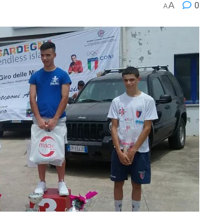
A
0
A