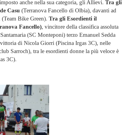
mposto anche nella sua categoria, gli Allievi.
Tra gli
vide Casu
(Terranova Fancello di Olbia), davanti ad
ri (Team Bike Green).
Tra gli Esordienti il
rranova Fancello)
, vincitore della classifica assoluta
le Santamaria (SC Monteponi) terzo Emanuel Sedda
vittoria di Nicola Giorri (Piscina Irgas 3C), nelle
ub Sarroch), tra le esordienti donne la più veloce è
as 3C).