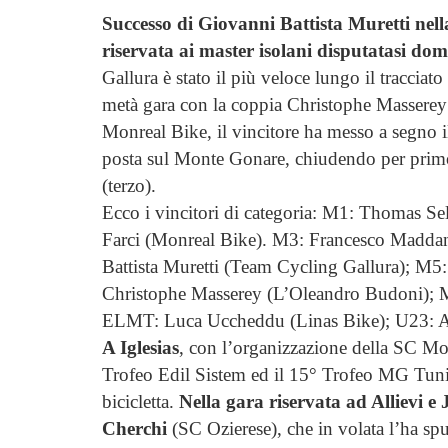
Successo di Giovanni Battista Muretti nel
riservata ai master isolani disputatasi do
Gallura è stato il più veloce lungo il tracciat
metà gara con la coppia Christophe Masserey
Monreal Bike, il vincitore ha messo a segno il
posta sul Monte Gonare, chiudendo per primo
(terzo).
Ecco i vincitori di categoria: M1: Thomas S
Farci (Monreal Bike). M3: Francesco Madd
Battista Muretti (Team Cycling Gallura); M5
Christophe Masserey (L’Oleandro Budoni); 
ELMT: Luca Uccheddu (Linas Bike); U23: Ale
A Iglesias
, con l’organizzazione della SC Mon
Trofeo Edil Sistem ed il 15° Trofeo MG Tunin
bicicletta.
Nella gara riservata ad Allievi e 
Cherchi
(SC Ozierese), che in volata l’ha s