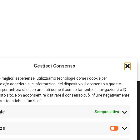
Gestisci Consenso
le migliori esperienze, utilizziamo tecnologie come i cookie per
 e/o accedere alle informazioni del dispositivo. Il consenso a queste
i permetterà di elaborare dati come il comportamento di navigazione o ID
sto sito. Non acconsentire o ritirare il consenso può influire negativamente
ratteristiche e funzioni.
itore:
Giampaolo Cirronis Ditta individuale
ede:
Via Cristoforo Colombo 09013 Carbonia
ale
Sempre attivo
rettore responsabile:
Giampaolo Cirronis
rtita IVA
02270380922
nze
 di iscrizione al ROC:
9294
Preferenz
 di iscrizione al Registro Stampa Tribunale di Cagliari: