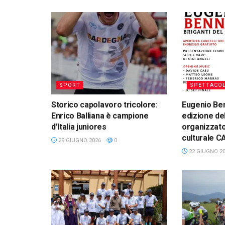
SPORT
SPETTACO
Storico capolavoro tricolore:
Eugenio Ben
Enrico Balliana è campione
edizione del
d’Italia juniores
organizzato
culturale 
29 GIUGNO 2026
0
22 GIUGNO 2