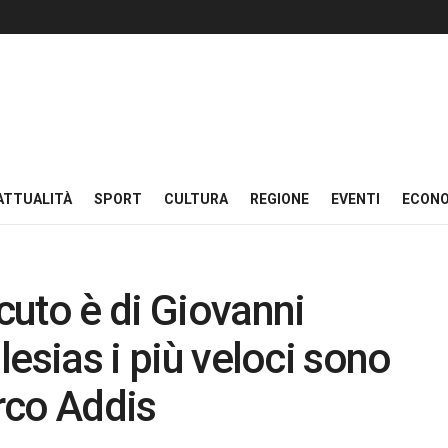
ATTUALITÀ
SPORT
CULTURA
REGIONE
EVENTI
ECON
acuto è di Giovanni
glesias i più veloci sono
rco Addis