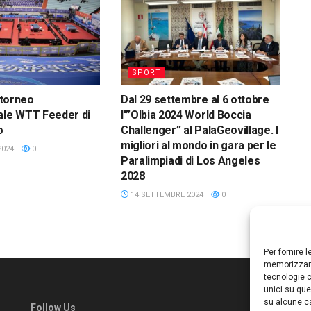
SPORT
l torneo
Dal 29 settembre al 6 ottobre
ale WTT Feeder di
l'”Olbia 2024 World Boccia
o
Challenger” al PalaGeovillage. I
migliori al mondo in gara per le
2024
0
Paralimpiadi di Los Angeles
2028
14 SETTEMBRE 2024
0
Per fornire 
memorizzare
tecnologie c
unici su que
su alcune ca
Follow Us
Ed