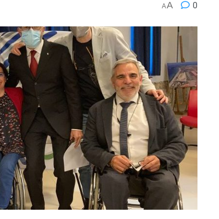
A
0
A