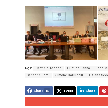
Tags:
Carmelo Addaris
Cristina Sanna
Ilaria M
Sandrino Porru
Simone Carrucciu
Tiziana Sec
Share
16
Tweet
Share