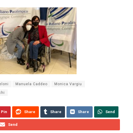
eloni
Manuela Caddeo
Monica Vargiu
chi
Pin
Share
Share
Share
Send
Send