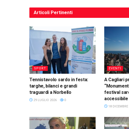
Articoli
Pertinenti
SPORT
EVENTI
Tennistavolo sardo in festa:
A Cagliari 
targhe, bilanci e grandi
“Monumenti 
traguardi a Norbello
festival sa
accessibil
29 LUGLIO 2026
0
18 DICEMBRE 