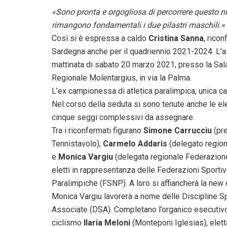
«Sono pronta e orgogliosa di percorrere questo 
rimangono fondamentali i due pilastri maschili.»
Così si è espressa a caldo
Cristina Sanna
, rico
Sardegna anche per il quadriennio 2021-2024. L’ass
mattinata di sabato 20 marzo 2021, presso la Sala 
Regionale Molentargius, in via la Palma.
L’ex campionessa di atletica paralimpica, unica can
Nel corso della seduta si sono tenute anche le e
cinque seggi complessivi da assegnare.
Tra i riconfermati figurano
Simone Carrucciu
(pre
Tennistavolo),
Carmelo Addaris
(delegato region
e
Monica Vargiu
(delegata regionale Federazione 
eletti in rappresentanza delle Federazioni Sporti
Paralimpiche (FSNP). A loro si affiancherà la new
Monica Vargiu lavorerà a nome delle Discipline S
Associate (DSA). Completano l’organico esecutivo
ciclismo
Ilaria Meloni
(Monteponi Iglesias), elett