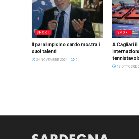
SPORT
SPORT
Il paralimpismo sardo mostra i
A Cagliari i
suoi talenti
internazion
tennistavol
24 NOVEMBRE 2024
0
18 OTTOBRE 