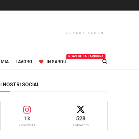
ADVERTISEMENT
NOAS DE SA SARDIGNA
OMIA
LAVORO
IN SARDU
I NOSTRI SOCIAL
1k
528
Followers
Followers