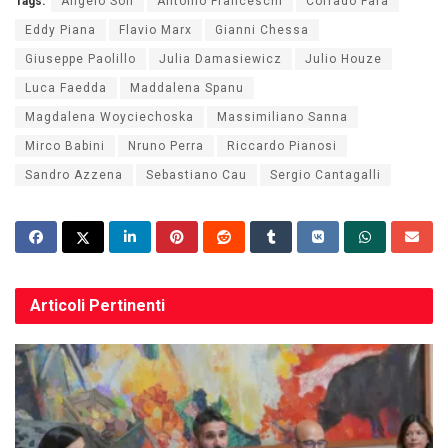
Tags:
Angelo Soli
Antonio Franceschi
Corrado Fara
Eddy Piana
Flavio Marx
Gianni Chessa
Giuseppe Paolillo
Julia Damasiewicz
Julio Houze
Luca Faedda
Maddalena Spanu
Magdalena Woyciechoska
Massimiliano Sanna
Mirco Babini
Nruno Perra
Riccardo Pianosi
Sandro Azzena
Sebastiano Cau
Sergio Cantagalli
Articoli
Pertinenti