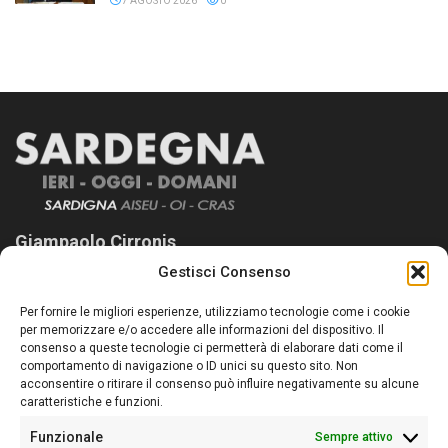
7 AGOSTO 2026
0
Giampaolo Cirronis
Gestisci Consenso
Sardegna Ieri-Oggi-Domani nasce per informare “liberamente” i
lettori su quanto accade in Sardegna, con un occhio rivolto al
Per fornire le migliori esperienze, utilizziamo tecnologie come i cookie
nostro passato e, soprattutto, al nostro futuro
per memorizzare e/o accedere alle informazioni del dispositivo. Il
consenso a queste tecnologie ci permetterà di elaborare dati come il
Follow Us
comportamento di navigazione o ID unici su questo sito. Non
acconsentire o ritirare il consenso può influire negativamente su alcune
caratteristiche e funzioni.
Funzionale
Sempre attivo