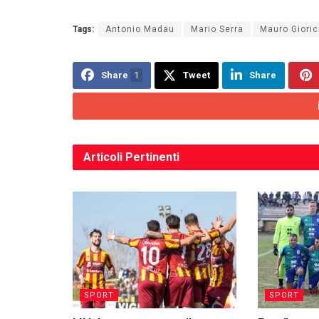
Tags:
Antonio Madau
Mario Serra
Mauro Giori
Share
1
Tweet
Share
Articoli
Pertinenti
SPORT
SPORT