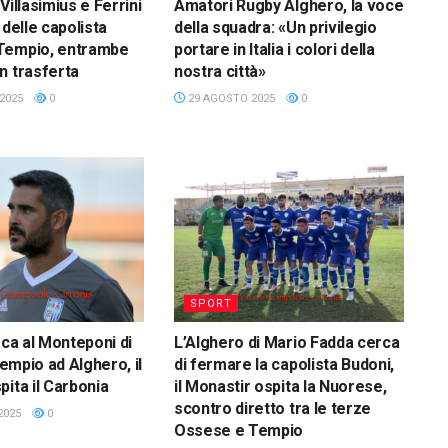
Villasimius e Ferrini
Amatori Rugby Alghero, la voce
 delle capolista
della squadra: «Un privilegio
Tempio, entrambe
portare in Italia i colori della
n trasferta
nostra città»
2025
0
29 AGOSTO 2025
0
SPORT
oca al Monteponi di
L’Alghero di Mario Fadda cerca
 Tempio ad Alghero, il
di fermare la capolista Budoni,
pita il Carbonia
il Monastir ospita la Nuorese,
scontro diretto tra le terze
2025
0
Ossese e Tempio