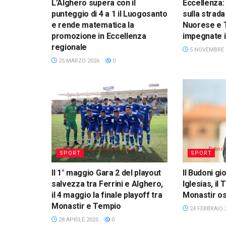
L’Alghero supera con il
Eccellenza: 
punteggio di 4 a 1 il Luogosanto
sulla strada
e rende matematica la
Nuorese e 
promozione in Eccellenza
impegnate i
regionale
5 NOVEMBRE 
25 MARZO 2026
0
SPORT
SPORT
Il 1° maggio Gara 2 del playout
Il Budoni gi
salvezza tra Ferrini e Alghero,
Iglesias, il
il 4 maggio la finale playoff tra
Monastir os
Monastir e Tempio
24 FEBBRAIO 
28 APRILE 2025
0