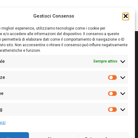
Gestisci Consenso
le migliori esperienze, utilizziamo tecnologie come i cookie per
 e/o accedere alle informazioni del dispositivo. Il consenso a queste
i permetterà di elaborare dati come il comportamento di navigazione o ID
sto sito. Non acconsentire o ritirare il consenso può influire negativamente
ratteristiche e funzioni.
itore:
Giampaolo Cirronis Ditta individuale
ede:
Via Cristoforo Colombo 09013 Carbonia
ale
Sempre attivo
rettore responsabile:
Giampaolo Cirronis
rtita IVA
02270380922
nze
 di iscrizione al ROC:
9294
Preferenz
 di iscrizione al Registro Stampa Tribunale di Cagliari:
he
 128/2020 del 10/02/2020
Statistiche
l.
+39 391 1265423
r la Pubblicità:
+39 328 6132020
ng
Marketing
vizi