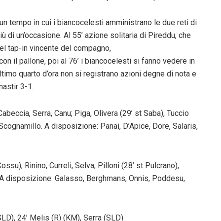
un tempo in cui i biancocelesti amministrano le due reti di
iù di un’occasione. Al 55’ azione solitaria di Pireddu, che
 del tap-in vincente del compagno,
 il pallone, poi al 76’ i biancocelesti si fanno vedere in
ultimo quarto d’ora non si registrano azioni degne di nota e
astir 3-1.
Cabeccia, Serra, Canu; Piga, Olivera (29’ st Saba), Tuccio
, Scognamillo. A disposizione: Panai, D’Apice, Dore, Salaris,
ossu), Rinino, Curreli, Selva, Pilloni (28’ st Pulcrano),
). A disposizione: Galasso, Berghmans, Onnis, Poddesu,
SLD), 24’ Melis (R) (KM), Serra (SLD).