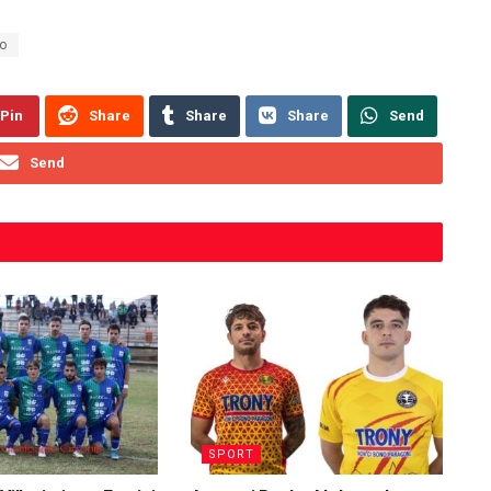
co
Pin
Share
Share
Share
Send
Send
SPORT