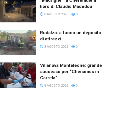
“Madrighe”: a Cheremule il
libro di Claudio Madeddu
8 AGOSTO 2026
0
Rudalza: a fuoco un deposito
di attrezzi
8 AGOSTO 2026
0
Villanova Monteleone: grande
successo per “Chenamos in
Carrela”
8 AGOSTO 2026
0