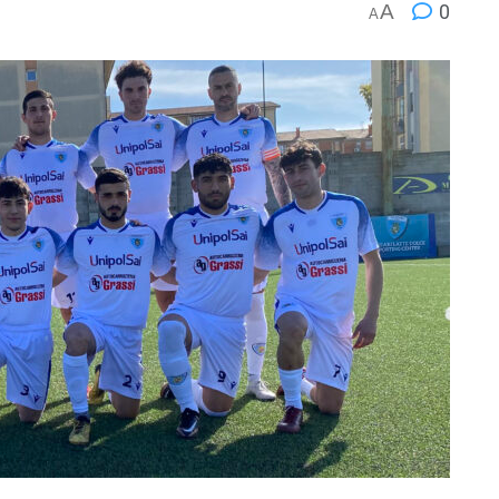
A
0
A