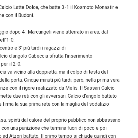
alcio Latte Dolce, che batte 3-1 il Kosmoto Monastir e
ne con il Budoni.
ggio dopo 4’: Marcangeli viene atterrato in area; dal
ll’1-0.
entro e 3′ più tardi i ragazzi di
alcio d’angolo Cabeccia sfrutta l’inserimento
per il 2-0.
ia va vicino alla doppietta, ma il colpo di testa del
lla porta. Cinque minuti più tardi, però, nella prima vera
nze con il rigore realizzato da Melis. Il Sassari Calcio
rimette due reti con gli avversari. Calcio d’angolo battuto
he firma la sua prima rete con la maglia del sodalizio
casa, spinti dal calore del proprio pubblico non abbassano
a con una punizione che termina fuori di poco e poi
o ad Atzori battuto. Il primo tempo si chiude quindi con