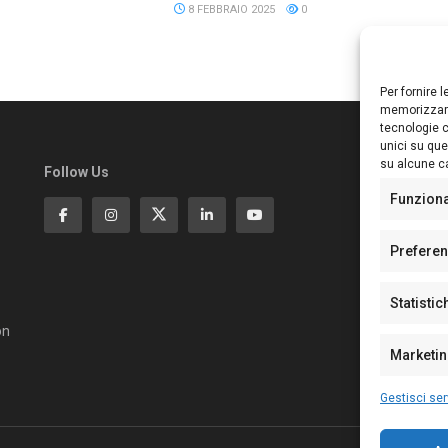
8 FEBBRAIO 2025
0
Per fornire 
memorizzare
tecnologie c
unici su que
su alcune ca
Follow Us
Ed
S
Funzion
Di
Pa
Prefere
N°
N°
Statistic
N°
Te
on
Pe
Marketi
Gestisci ser