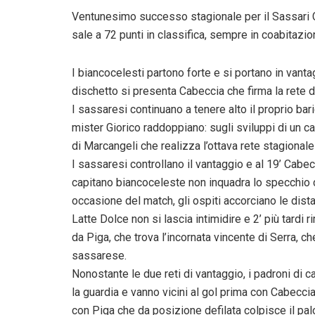
Ventunesimo successo stagionale per il Sassari C
sale a 72 punti in classifica, sempre in coabitazio
I biancocelesti partono forte e si portano in vanta
dischetto si presenta Cabeccia che firma la rete de
I sassaresi continuano a tenere alto il proprio baric
mister Giorico raddoppiano: sugli sviluppi di un c
di Marcangeli che realizza l’ottava rete stagionale 
I sassaresi controllano il vantaggio e al 19’ Cabecc
capitano biancoceleste non inquadra lo specchio de
occasione del match, gli ospiti accorciano le dista
Latte Dolce non si lascia intimidire e 2’ più tardi 
da Piga, che trova l’incornata vincente di Serra, c
sassarese.
Nonostante le due reti di vantaggio, i padroni di 
la guardia e vanno vicini al gol prima con Cabecci
con Piga che da posizione defilata colpisce il pal