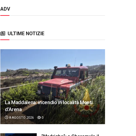
ADV
ULTIME NOTIZIE
La Maddalena: incendio in località Monti
d’Arena
8 AGOSTO 2026
0