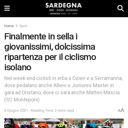
Home
Sport
Finalmente in sella i
giovanissimi, dolcissima
ripartenza per il ciclismo
isolano
Nel week end ciclisti in erba a Ozieri e a Serramanna,
dove pedalano anche Allievi e Juniores Master in
gara ad Oristano, dove ci sarà anche Matteo Mascia
(SC Monteponi)
A
6 Giugno 2021
Reading Time: 2 mins read
A