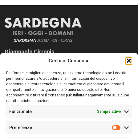
Giampaolo Cirronis
Gestisci Consenso
Sardegna Ieri-Oggi-Domani nasce per informare “liberamente” i
lettori su quanto accade in Sardegna, con un occhio rivolto al
Per fornire le migliori esperienze, utilizziamo tecnologie come i cookie
nostro passato e, soprattutto, al nostro futuro
per memorizzare e/o accedere alle informazioni del dispositivo. Il
consenso a queste tecnologie ci permetterà di elaborare dati come il
Follow Us
comportamento di navigazione o ID unici su questo sito. Non
acconsentire o ritirare il consenso può influire negativamente su alcune
caratteristiche e funzioni.
Funzionale
Sempre attivo
Editore:
Giampaolo Cirronis Ditta individuale
Preferenze
Sede:
Via Cristoforo Colombo 09013 Carbonia
Prefere
Direttore responsabile:
Giampaolo Cirronis