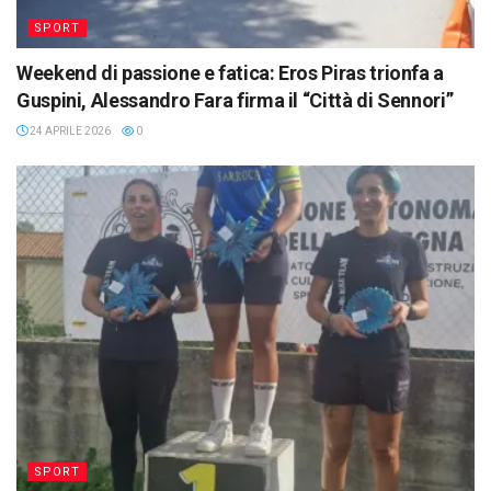
SPORT
Weekend di passione e fatica: Eros Piras trionfa a
Guspini, Alessandro Fara firma il “Città di Sennori”
24 APRILE 2026
0
SPORT