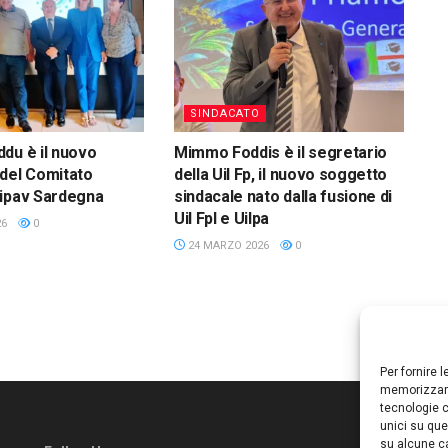
SINDACATO
du è il nuovo
Mimmo Foddis è il segretario
del Comitato
della Uil Fp, il nuovo soggetto
Fipav Sardegna
sindacale nato dalla fusione di
Uil Fpl e Uilpa
26
0
24 MARZO 2026
0
Per fornire 
memorizzare
tecnologie c
unici su que
su alcune ca