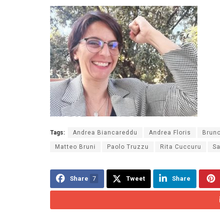
Tags:
Andrea Biancareddu
Andrea Floris
Bruno
Matteo Bruni
Paolo Truzzu
Rita Cuccuru
Sa
Share
7
Tweet
Share