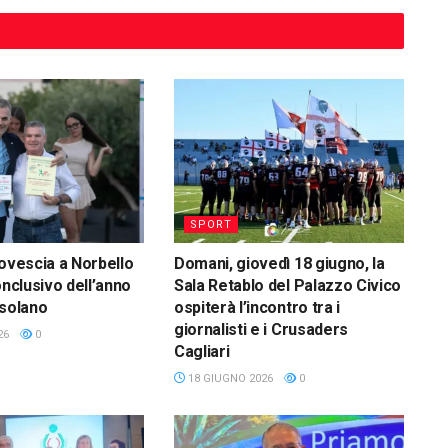
SPORT
rovescia a Norbello
Domani, giovedì 18 giugno, la
onclusivo dell’anno
Sala Retablo del Palazzo Civico
isolano
ospiterà l’incontro tra i
giornalisti e i Crusaders
26
0
Cagliari
18 GIUGNO 2026
0