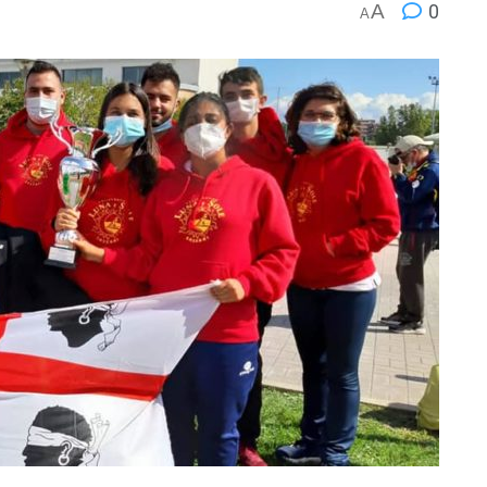
A
0
A