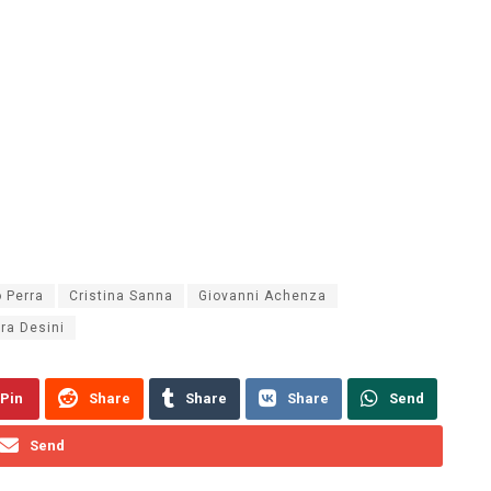
 Perra
Cristina Sanna
Giovanni Achenza
ra Desini
Pin
Share
Share
Share
Send
Send