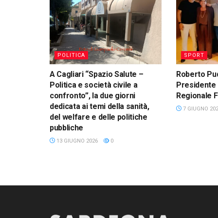
POLITICA
SPORT
A Cagliari “Spazio Salute –
Roberto Pud
Politica e società civile a
Presidente 
confronto”, la due giorni
Regionale 
dedicata ai temi della sanità,
7 GIUGNO 20
del welfare e delle politiche
pubbliche
13 GIUGNO 2026
0