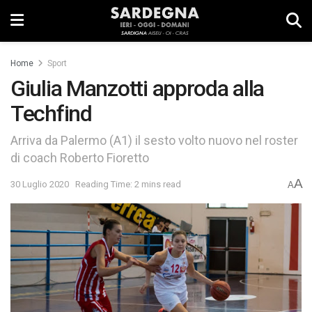
Home
Sport
Giulia Manzotti approda alla
Techfind
Arriva da Palermo (A1) il sesto volto nuovo nel roster
di coach Roberto Fioretto
A
30 Luglio 2020
Reading Time: 2 mins read
A