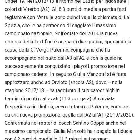
Under 19. Nel 2012/13 il ritorno nel Lazio per indossare i
colori di Viterbo (A2). Gli 8,3 punti di media a partita fatti
registrare con l’Ants le sono quindi valsi la chiamata di La
Spezia, che le ha permesso di saggiare il massimo
campionato nazionale. Nell’estate del 2014 la nuova
esterna della Techfind è scesa di due gradini, sposando la
causa della G. Verga Palermo, compagine che ha
accompagnato nel salto dall’A3 all’A2 e con la quale ha
successivamente conquistato i playoff promozione nel
campionato cadetto. In seguito Giulia Manzotti si è fatta
apprezzare anche ad Orvieto (ancora A2), dove – nella
stagione 2017/18 – ha raggiunto il suo career high in
termini di punti realizzati (11,3 per gara). Archiviata
l’esperienza in Umbria, ecco il ritorno a Palermo, coronato
da una nuova promozione: quella dall’A2 all’A1 (2019/2020).
Confermata nel roster di coach Santino Coppa anche nel
massimo campionato, Giulia Manzotti ha ripagato la fiducia
con 4,2 punti di media in 11,3 minuti sul parquet.