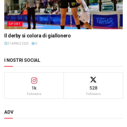
SPORT
Il derby si colora di giallonero
21 APRILE 2022
0
I NOSTRI SOCIAL
1k
528
Followers
Followers
ADV