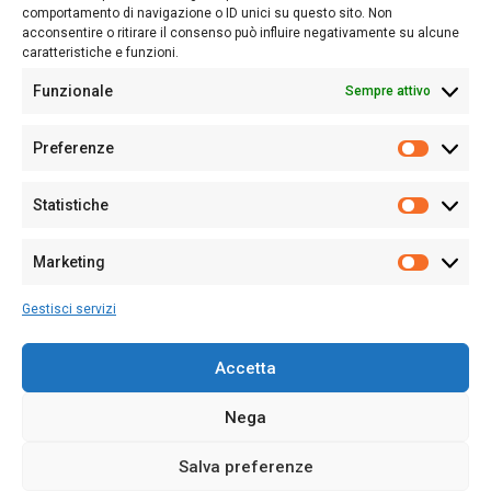
Follow Us
comportamento di navigazione o ID unici su questo sito. Non
acconsentire o ritirare il consenso può influire negativamente su alcune
caratteristiche e funzioni.
Funzionale
Sempre attivo
Editore:
Giampaolo Cirronis Ditta individuale
Preferenze
Sede:
Via Cristoforo Colombo 09013 Carbonia
Prefere
Direttore responsabile:
Giampaolo Cirronis
Partita IVA
02270380922
Statistiche
Statistic
N° di iscrizione al ROC:
9294
N° di iscrizione al Registro Stampa Tribunale di Cagliari:
N°
Marketing
128/2020 del 10/02/2020
Marketi
Tel.
+39 391 1265423
Gestisci servizi
Per la Pubblicità:
+39 328 6132020
Accetta
Nega
Cookie Policy
Privacy Policy
Contatti
Salva preferenze
© 2020-2026
Sardegna Ieri-Oggi-Domani
- Tutti i diritti sono riservati -