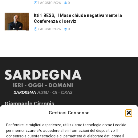
7 AGOSTO 2026
0
Ittiri BESS, il Mase chiude negativamente la
Conferenza di servizi
7 AGOSTO 2026
0
Giampaolo Cirronis
Gestisci Consenso
Sardegna Ieri-Oggi-Domani nasce per informare “liberamente” i
lettori su quanto accade in Sardegna, con un occhio rivolto al
Per fornire le migliori esperienze, utilizziamo tecnologie come i cookie
nostro passato e, soprattutto, al nostro futuro
per memorizzare e/o accedere alle informazioni del dispositivo. Il
consenso a queste tecnologie ci permetterà di elaborare dati come il