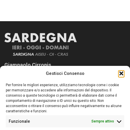
Giampaolo Cirronis
Gestisci Consenso
Sardegna Ieri-Oggi-Domani nasce per informare “liberamente” i
lettori su quanto accade in Sardegna, con un occhio rivolto al
Per fornire le migliori esperienze, utilizziamo tecnologie come i cookie
nostro passato e, soprattutto, al nostro futuro
per memorizzare e/o accedere alle informazioni del dispositivo. Il
consenso a queste tecnologie ci permetterà di elaborare dati come il
Follow Us
comportamento di navigazione o ID unici su questo sito. Non
acconsentire o ritirare il consenso può influire negativamente su alcune
caratteristiche e funzioni.
Funzionale
Sempre attivo