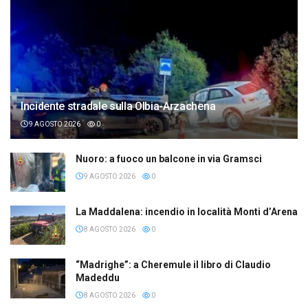
Incidente stradale sulla Olbia-Arzachena
9 AGOSTO 2026
0
Nuoro: a fuoco un balcone in via Gramsci
9 AGOSTO 2026
0
La Maddalena: incendio in località Monti d’Arena
8 AGOSTO 2026
0
“Madrighe”: a Cheremule il libro di Claudio
Madeddu
8 AGOSTO 2026
0