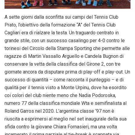
A sette giorni dalla sconfitta sui campi del Tennis Club
Prato, l’obiettivo della formazione “A” del Tennis Club
Cagliari era di rialzare la testa. Un traguardo centrato in
grande stile, con un successo casalingo per 4-0 contro le
torinesi del Circolo della Stampa Sporting che permette alle
ragazze di Martin Vassallo Arguello e Candela Bugnon di
conservare la vetta della classifica del Girone 2, con tre
giornate ancora da disputare prima di play-off e play-out. Un
successo di quantità – come racconta il punteggio – e di
qualità per il tennis visto a Monte Urpinu, dove ha esordito
coi colori del club niente meno che Nadia Podoroska,
numero 77 della classifica mondiale Wta e semifinalista al
Roland Garros nel 2020. L’argentina classe ‘97 non è
riuscita a esprimersi al meglio nel set inaugurale della sua
sfida contro la giovane Chiara Fornasieri, ma una volta
incamerato il prima parziale al tie-break è scappata via,