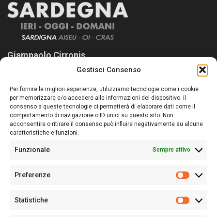
Giampaolo Cirronis
Gestisci Consenso
Sardegna Ieri-Oggi-Domani nasce per informare “liberamente” i
lettori su quanto accade in Sardegna, con un occhio rivolto al
Per fornire le migliori esperienze, utilizziamo tecnologie come i cookie
nostro passato e, soprattutto, al nostro futuro
per memorizzare e/o accedere alle informazioni del dispositivo. Il
consenso a queste tecnologie ci permetterà di elaborare dati come il
Follow Us
comportamento di navigazione o ID unici su questo sito. Non
acconsentire o ritirare il consenso può influire negativamente su alcune
caratteristiche e funzioni.
Funzionale
Sempre attivo
Editore:
Giampaolo Cirronis Ditta individuale
Preferenze
Sede:
Via Cristoforo Colombo 09013 Carbonia
Prefere
Direttore responsabile:
Giampaolo Cirronis
Partita IVA
02270380922
Statistiche
Statistic
N° di iscrizione al ROC:
9294