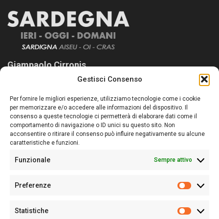
Giampaolo Cirronis
Gestisci Consenso
Sardegna Ieri-Oggi-Domani nasce per informare “liberamente” i
lettori su quanto accade in Sardegna, con un occhio rivolto al
Per fornire le migliori esperienze, utilizziamo tecnologie come i cookie
nostro passato e, soprattutto, al nostro futuro
per memorizzare e/o accedere alle informazioni del dispositivo. Il
consenso a queste tecnologie ci permetterà di elaborare dati come il
Follow Us
comportamento di navigazione o ID unici su questo sito. Non
acconsentire o ritirare il consenso può influire negativamente su alcune
caratteristiche e funzioni.
Funzionale
Sempre attivo
Editore:
Giampaolo Cirronis Ditta individuale
Preferenze
Sede:
Via Cristoforo Colombo 09013 Carbonia
Prefere
Direttore responsabile:
Giampaolo Cirronis
Partita IVA
02270380922
Statistiche
Statistic
N° di iscrizione al ROC:
9294