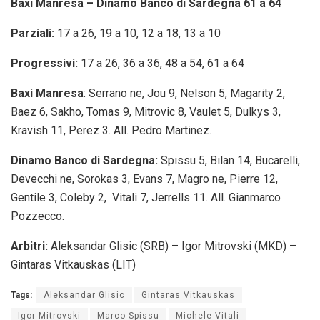
Baxi Manresa – Dinamo Banco di Sardegna 61 a 64
Parziali:
17 a 26, 19 a 10, 12 a 18, 13 a 10
Progressivi:
17 a 26, 36 a 36, 48 a 54, 61 a 64
Baxi Manresa
: Serrano ne, Jou 9, Nelson 5, Magarity 2,
Baez 6, Sakho, Tomas 9, Mitrovic 8, Vaulet 5, Dulkys 3,
Kravish 11, Perez 3. All. Pedro Martinez.
Dinamo Banco di Sardegna:
Spissu 5, Bilan 14, Bucarelli,
Devecchi ne, Sorokas 3, Evans 7, Magro ne, Pierre 12,
Gentile 3, Coleby 2, Vitali 7, Jerrells 11. All. Gianmarco
Pozzecco.
Arbitri:
Aleksandar Glisic (SRB) – Igor Mitrovski (MKD) –
Gintaras Vitkauskas (LIT)
Tags:
Aleksandar Glisic
Gintaras Vitkauskas
Igor Mitrovski
Marco Spissu
Michele Vitali