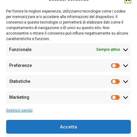
Sardegna Ieri-Oggi-Domani nasce per informare “liberamente” i
lettori su quanto accade in Sardegna, con un occhio rivolto al
Per fornire le migliori esperienze, utilizziamo tecnologie come i cookie
nostro passato e, soprattutto, al nostro futuro
per memorizzare e/o accedere alle informazioni del dispositivo. Il
consenso a queste tecnologie ci permetterà di elaborare dati come il
Follow Us
comportamento di navigazione o ID unici su questo sito. Non
acconsentire o ritirare il consenso può influire negativamente su alcune
caratteristiche e funzioni.
Funzionale
Sempre attivo
Editore:
Giampaolo Cirronis Ditta individuale
Preferenze
Sede:
Via Cristoforo Colombo 09013 Carbonia
Prefere
Direttore responsabile:
Giampaolo Cirronis
Partita IVA
02270380922
Statistiche
Statistic
N° di iscrizione al ROC:
9294
N° di iscrizione al Registro Stampa Tribunale di Cagliari:
N°
Marketing
128/2020 del 10/02/2020
Marketi
Tel.
+39 391 1265423
Gestisci servizi
Per la Pubblicità:
+39 328 6132020
Accetta