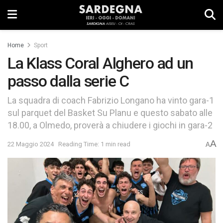
Home
Sport
La Klass Coral Alghero ad un
passo dalla serie C
La squadra di coach Fabrizio Longano ha vinto gara-1
sul parquet del Basket Su Planu e questo sabato alle
18.00, a Olmedo, proverà a chiudere i giochi in gara-2
A
22 Maggio 2024
Reading Time: 1 min read
A