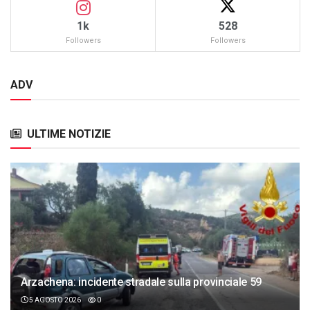
1k
528
Followers
Followers
ADV
ULTIME NOTIZIE
Arzachena: incidente stradale sulla provinciale 59
5 AGOSTO 2026
0