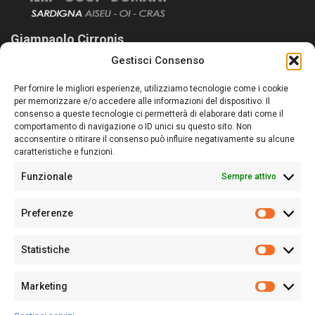
Giampaolo Cirronis
Gestisci Consenso
Sardegna Ieri-Oggi-Domani nasce per informare “liberamente” i
lettori su quanto accade in Sardegna, con un occhio rivolto al
Per fornire le migliori esperienze, utilizziamo tecnologie come i cookie
nostro passato e, soprattutto, al nostro futuro
per memorizzare e/o accedere alle informazioni del dispositivo. Il
consenso a queste tecnologie ci permetterà di elaborare dati come il
Follow Us
comportamento di navigazione o ID unici su questo sito. Non
acconsentire o ritirare il consenso può influire negativamente su alcune
caratteristiche e funzioni.
Funzionale
Sempre attivo
Editore:
Giampaolo Cirronis Ditta individuale
Preferenze
Sede:
Via Cristoforo Colombo 09013 Carbonia
Prefere
Direttore responsabile:
Giampaolo Cirronis
Partita IVA
02270380922
Statistiche
Statistic
N° di iscrizione al ROC:
9294
N° di iscrizione al Registro Stampa Tribunale di Cagliari:
N°
Marketing
128/2020 del 10/02/2020
Marketi
Tel.
+39 391 1265423