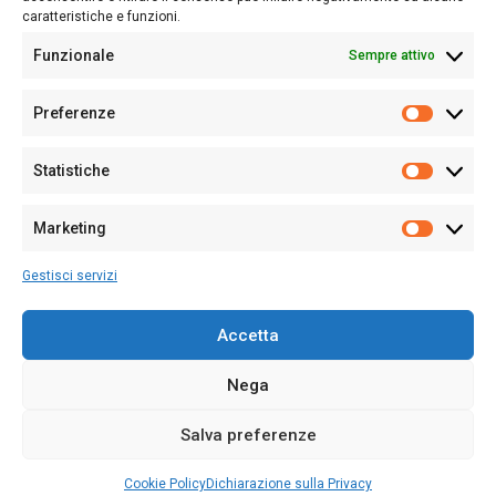
caratteristiche e funzioni.
Funzionale
Sempre attivo
Editore:
Giampaolo Cirronis Ditta individuale
Preferenze
Sede:
Via Cristoforo Colombo 09013 Carbonia
Prefere
Direttore responsabile:
Giampaolo Cirronis
Partita IVA
02270380922
Statistiche
Statistic
N° di iscrizione al ROC:
9294
N° di iscrizione al Registro Stampa Tribunale di Cagliari:
N°
Marketing
128/2020 del 10/02/2020
Marketi
Tel.
+39 391 1265423
Gestisci servizi
Per la Pubblicità:
+39 328 6132020
Accetta
Nega
Cookie Policy
Privacy Policy
Contatti
Salva preferenze
© 2020-2026
Sardegna Ieri-Oggi-Domani
- Tutti i diritti sono riservati -
Powered by
ENKEY
.
Cookie Policy
Dichiarazione sulla Privacy