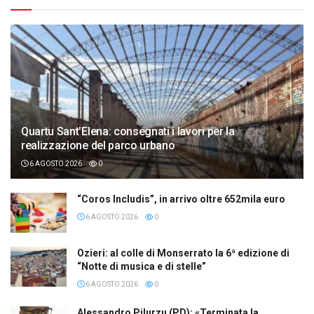
Quartu Sant’Elena: consegnati i lavori per la
realizzazione del parco urbano
6 AGOSTO 2026
0
“Coros Includis”, in arrivo oltre 652mila euro
6 AGOSTO 2026
0
Ozieri: al colle di Monserrato la 6ª edizione di
“Notte di musica e di stelle”
6 AGOSTO 2026
0
Alessandro Pilurzu (PD): «Terminata la