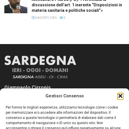
discussione dell’art. 1 inerente “Disposizioni in
materia sanitaria e politiche sociali”»
6 AGOSTO 2026
0
Giampaolo Cirronis
Gestisci Consenso
Sardegna Ieri-Oggi-Domani nasce per informare “liberamente” i
lettori su quanto accade in Sardegna, con un occhio rivolto al
Per fornire le migliori esperienze, utilizziamo tecnologie come i cookie
nostro passato e, soprattutto, al nostro futuro
per memorizzare e/o accedere alle informazioni del dispositivo. Il
consenso a queste tecnologie ci permetterà di elaborare dati come il
Follow Us
comportamento di navigazione o ID unici su questo sito. Non
acconsentire o ritirare il consenso può influire negativamente su alcune