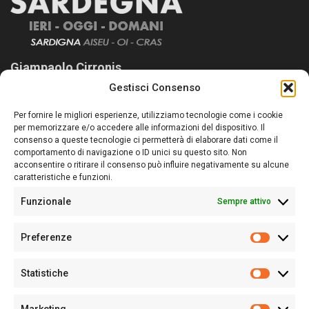
Giampaolo Cirronis
Gestisci Consenso
Sardegna Ieri-Oggi-Domani nasce per informare “liberamente” i
lettori su quanto accade in Sardegna, con un occhio rivolto al
Per fornire le migliori esperienze, utilizziamo tecnologie come i cookie
nostro passato e, soprattutto, al nostro futuro
per memorizzare e/o accedere alle informazioni del dispositivo. Il
consenso a queste tecnologie ci permetterà di elaborare dati come il
Follow Us
comportamento di navigazione o ID unici su questo sito. Non
acconsentire o ritirare il consenso può influire negativamente su alcune
caratteristiche e funzioni.
Funzionale
Sempre attivo
Editore:
Giampaolo Cirronis Ditta individuale
Preferenze
Sede:
Via Cristoforo Colombo 09013 Carbonia
Prefere
Direttore responsabile:
Giampaolo Cirronis
Partita IVA
02270380922
Statistiche
Statistic
N° di iscrizione al ROC:
9294
N° di iscrizione al Registro Stampa Tribunale di Cagliari:
N°