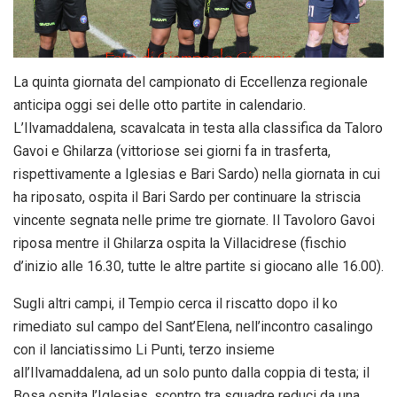
La quinta giornata del campionato di Eccellenza regionale
anticipa oggi sei delle otto partite in calendario.
L’Ilvamaddalena, scavalcata in testa alla classifica da Taloro
Gavoi e Ghilarza (vittoriose sei giorni fa in trasferta,
rispettivamente a Iglesias e Bari Sardo) nella giornata in cui
ha riposato, ospita il Bari Sardo per continuare la striscia
vincente segnata nelle prime tre giornate. Il Tavoloro Gavoi
riposa mentre il Ghilarza ospita la Villacidrese (fischio
d’inizio alle 16.30, tutte le altre partite si giocano alle 16.00).
Sugli altri campi, il Tempio cerca il riscatto dopo il ko
rimediato sul campo del Sant’Elena, nell’incontro casalingo
con il lanciatissimo Li Punti, terzo insieme
all’Ilvamaddalena, ad un solo punto dalla coppia di testa; il
Bosa ospita l’Iglesias, scontro tra squadre reduci da una