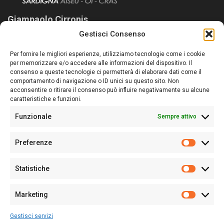
Giampaolo Cirronis
Gestisci Consenso
Sardegna Ieri-Oggi-Domani nasce per informare “liberamente” i
lettori su quanto accade in Sardegna, con un occhio rivolto al
Per fornire le migliori esperienze, utilizziamo tecnologie come i cookie
nostro passato e, soprattutto, al nostro futuro
per memorizzare e/o accedere alle informazioni del dispositivo. Il
consenso a queste tecnologie ci permetterà di elaborare dati come il
Follow Us
comportamento di navigazione o ID unici su questo sito. Non
acconsentire o ritirare il consenso può influire negativamente su alcune
caratteristiche e funzioni.
Funzionale
Sempre attivo
Editore:
Giampaolo Cirronis Ditta individuale
Preferenze
Sede:
Via Cristoforo Colombo 09013 Carbonia
Prefere
Direttore responsabile:
Giampaolo Cirronis
Partita IVA
02270380922
Statistiche
Statistic
N° di iscrizione al ROC:
9294
N° di iscrizione al Registro Stampa Tribunale di Cagliari:
N°
Marketing
128/2020 del 10/02/2020
Marketi
Tel.
+39 391 1265423
Gestisci servizi
Per la Pubblicità:
+39 328 6132020