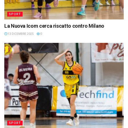
SPORT
La Nuova Icom cerca riscatto contro Milano
13 DICEMBRE 2025
0
SPORT