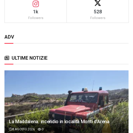
1k
528
Followers
Followers
ADV
ULTIME NOTIZIE
La Maddalena: incendio in località Monti d’Arena
8 AGOSTO 2026
0