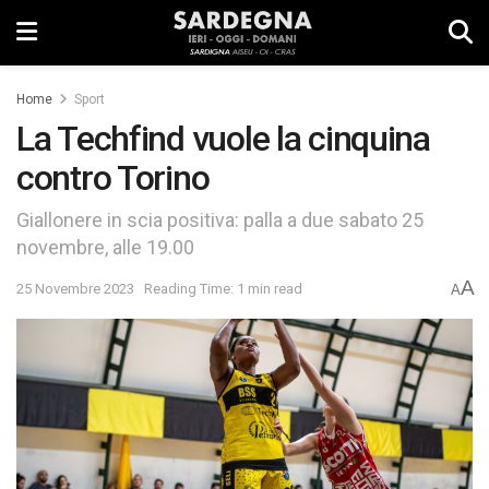
Home
Sport
La Techfind vuole la cinquina
contro Torino
Giallonere in scia positiva: palla a due sabato 25
novembre, alle 19.00
A
25 Novembre 2023
Reading Time: 1 min read
A