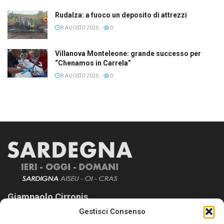
Rudalza: a fuoco un deposito di attrezzi
8 AGOSTO 2026
0
Villanova Monteleone: grande successo per
“Chenamos in Carrela”
8 AGOSTO 2026
0
Giampaolo Cirronis
Gestisci Consenso
Sardegna Ieri-Oggi-Domani nasce per informare “liberamente” i