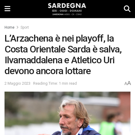
Home
Sport
L’Arzachena è nei playoff, la
Costa Orientale Sarda è salva,
Ilvamaddalena e Atletico Uri
devono ancora lottare
A
2 Maggio 2023
Reading Time: 1 min read
A