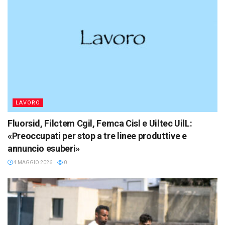
LAVORO
Fluorsid, Filctem Cgil, Femca Cisl e Uiltec UilL:
«Preoccupati per stop a tre linee produttive e
annuncio esuberi»
4 MAGGIO 2026
0