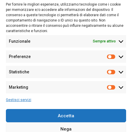
lettori su quanto accade in Sardegna, con un occhio rivolto al
Per fornire le migliori esperienze, utilizziamo tecnologie come i cookie
nostro passato e, soprattutto, al nostro futuro
per memorizzare e/o accedere alle informazioni del dispositivo. Il
consenso a queste tecnologie ci permetterà di elaborare dati come il
Follow Us
comportamento di navigazione o ID unici su questo sito. Non
acconsentire o ritirare il consenso può influire negativamente su alcune
caratteristiche e funzioni.
Funzionale
Sempre attivo
Editore:
Giampaolo Cirronis Ditta individuale
Preferenze
Sede:
Via Cristoforo Colombo 09013 Carbonia
Prefere
Direttore responsabile:
Giampaolo Cirronis
Partita IVA
02270380922
Statistiche
Statistic
N° di iscrizione al ROC:
9294
N° di iscrizione al Registro Stampa Tribunale di Cagliari:
N°
Marketing
128/2020 del 10/02/2020
Marketi
Tel.
+39 391 1265423
Gestisci servizi
Per la Pubblicità:
+39 328 6132020
Accetta
Nega