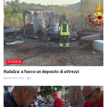
CRONACA
Rudalza: a fuoco un deposito di attrezzi
8 AGOSTO 2026
0