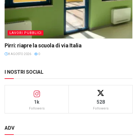
LAVORI PUBBLICI
Pirri: riapre la scuola di via Italia
8 AGOSTO 2026
0
I NOSTRI SOCIAL
1k
528
Followers
Followers
ADV