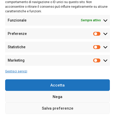
Follow Us
comportamento di navigazione o ID unici su questo sito. Non
acconsentire o ritirare il consenso può influire negativamente su alcune
caratteristiche e funzioni.
Funzionale
Sempre attivo
Editore:
Giampaolo Cirronis Ditta individuale
Preferenze
Sede:
Via Cristoforo Colombo 09013 Carbonia
Prefere
Direttore responsabile:
Giampaolo Cirronis
Partita IVA
02270380922
Statistiche
Statistic
N° di iscrizione al ROC:
9294
N° di iscrizione al Registro Stampa Tribunale di Cagliari:
N°
Marketing
128/2020 del 10/02/2020
Marketi
Tel.
+39 391 1265423
Gestisci servizi
Per la Pubblicità:
+39 328 6132020
Accetta
Nega
Cookie Policy
Privacy Policy
Contatti
Salva preferenze
© 2020-2026
Sardegna Ieri-Oggi-Domani
- Tutti i diritti sono riservati -
Powered by
ENKEY
.