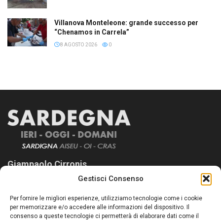
Villanova Monteleone: grande successo per
“Chenamos in Carrela”
8 AGOSTO 2026
0
Giampaolo Cirronis
Gestisci Consenso
Sardegna Ieri-Oggi-Domani nasce per informare “liberamente” i
lettori su quanto accade in Sardegna, con un occhio rivolto al
Per fornire le migliori esperienze, utilizziamo tecnologie come i cookie
nostro passato e, soprattutto, al nostro futuro
per memorizzare e/o accedere alle informazioni del dispositivo. Il
consenso a queste tecnologie ci permetterà di elaborare dati come il