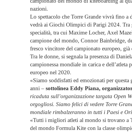
campionato del mondo di kiteboarding al qual
nazioni.
Lo spettacolo che Torre Grande vivrà fino a 
vedrà ai Giochi Olimpici di Parigi 2024. Tra g
specialità, tra cui Maxime Locher, Axel Maz
campione del mondo, Connor Bainbridge, de
fresco vincitore del campionato europeo, già 
Tra le donne, si segnala la presenza di Danie
campionessa mondiale in carica e dell’atleta p
europeo nel 2020.
«Siamo soddisfatti ed emozionati per questa 
anni –
sottolinea Eddy Piana, organizzator
ricaduta sull’organizzazione targata Open 
orgogliosi. Siamo felici di vedere Torre Gra
mondiale rimbalzeranno in tutti i Paesi e Or
«Tutti i migliori atleti al mondo si trovano 
del mondo Formula Kite con la classe olimpica