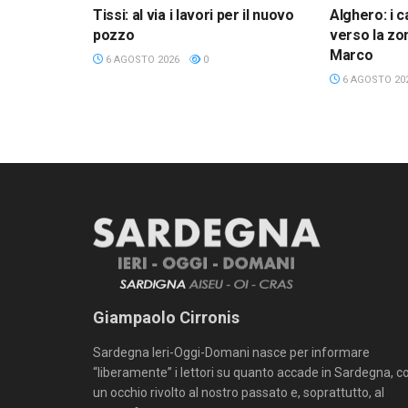
Tissi: al via i lavori per il nuovo
Alghero: i c
pozzo
verso la zon
Marco
6 AGOSTO 2026
0
6 AGOSTO 20
Giampaolo Cirronis
Sardegna Ieri-Oggi-Domani nasce per informare
“liberamente” i lettori su quanto accade in Sardegna, c
un occhio rivolto al nostro passato e, soprattutto, al