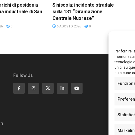
arichi di posidonia
Siniscola: incidente stradale
a industriale di San
sulla 131 “Diramazione
Centrale Nuorese”
26
0
6 AGOSTO 2026
0
Per fornire 
memorizzare
tecnologie c
unici su que
su alcune ca
Follow Us
Ed
S
Funzion
Di
Pa
Prefere
N°
N°
Statistic
N°
Te
on
Pe
Marketi