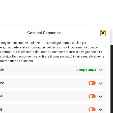
Gestisci Consenso
le migliori esperienze, utilizziamo tecnologie come i cookie per
 e/o accedere alle informazioni del dispositivo. Il consenso a queste
i permetterà di elaborare dati come il comportamento di navigazione o ID
sto sito. Non acconsentire o ritirare il consenso può influire negativamente
ratteristiche e funzioni.
itore:
Giampaolo Cirronis Ditta individuale
ede:
Via Cristoforo Colombo 09013 Carbonia
ale
Sempre attivo
rettore responsabile:
Giampaolo Cirronis
rtita IVA
02270380922
nze
 di iscrizione al ROC:
9294
Preferenz
 di iscrizione al Registro Stampa Tribunale di Cagliari:
he
 128/2020 del 10/02/2020
Statistiche
l.
+39 391 1265423
r la Pubblicità:
+39 328 6132020
ng
Marketing