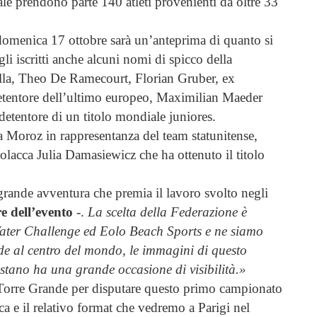
e prendono parte 140 atleti provenienti da oltre 33
domenica 17 ottobre sarà un’anteprima di quanto si
li iscritti anche alcuni nomi di spicco della
ella, Theo De Ramecourt, Florian Gruber, ex
tentore dell’ultimo europeo, Maximilian Maeder
detentore di un titolo mondiale juniores.
la Moroz in rappresentanza del team statunitense,
olacca Julia Damasiewicz che ha ottenuto il titolo
grande avventura che premia il lavoro svolto negli
e dell’evento
-.
La scelta della Federazione è
Water Challenge ed Eolo Beach Sports e ne siamo
nde al centro del mondo, le immagini di questo
istano ha una grande occasione di visibilità.»
a Torre Grande per disputare questo primo campionato
 e il relativo format che vedremo a Parigi nel