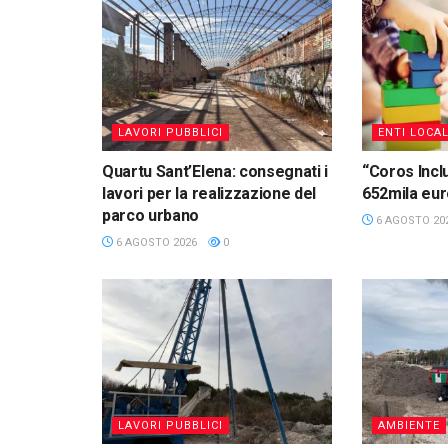
LAVORI PUBBLICI
ENTI LOCAL
Quartu Sant’Elena: consegnati i
“Coros Inclu
lavori per la realizzazione del
652mila eu
parco urbano
6 AGOSTO 20
6 AGOSTO 2026
0
LAVORI PUBBLICI
AMBIENTE