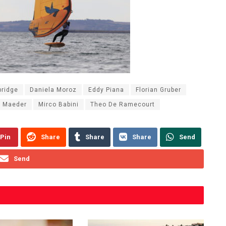
bridge
Daniela Moroz
Eddy Piana
Florian Gruber
n Maeder
Mirco Babini
Theo De Ramecourt
Pin
Share
Share
Share
Send
Send