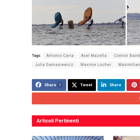
Tags:
Antonio Caria
Axel Mazella
Connor Bain
Julia Damasiewicz
Maxime Locher
Maximilia
Share
1
Tweet
Share
Articoli
Pertinenti