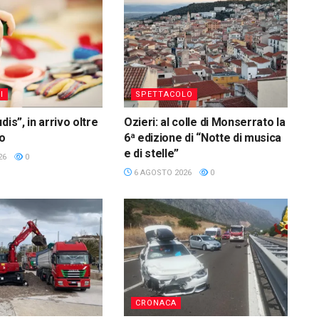
I
SPETTACOLO
dis”, in arrivo oltre
Ozieri: al colle di Monserrato la
ro
6ª edizione di “Notte di musica
e di stelle”
26
0
6 AGOSTO 2026
0
CRONACA