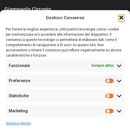
Giampaolo Cirronis
Gestisci Consenso
Sardegna Ieri-Oggi-Domani nasce per informare “liberamente” i
lettori su quanto accade in Sardegna, con un occhio rivolto al
Per fornire le migliori esperienze, utilizziamo tecnologie come i cookie
nostro passato e, soprattutto, al nostro futuro
per memorizzare e/o accedere alle informazioni del dispositivo. Il
consenso a queste tecnologie ci permetterà di elaborare dati come il
Follow Us
comportamento di navigazione o ID unici su questo sito. Non
acconsentire o ritirare il consenso può influire negativamente su alcune
caratteristiche e funzioni.
Funzionale
Sempre attivo
Editore:
Giampaolo Cirronis Ditta individuale
Preferenze
Sede:
Via Cristoforo Colombo 09013 Carbonia
Prefere
Direttore responsabile:
Giampaolo Cirronis
Partita IVA
02270380922
Statistiche
Statistic
N° di iscrizione al ROC:
9294
N° di iscrizione al Registro Stampa Tribunale di Cagliari:
N°
Marketing
128/2020 del 10/02/2020
Marketi
Tel.
+39 391 1265423
Gestisci servizi
Per la Pubblicità:
+39 328 6132020