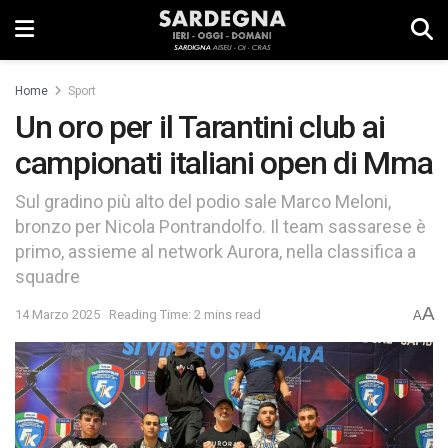
Home
Sport
Un oro per il Tarantini club ai
campionati italiani open di Mma
Sul gradino più alto del podio sale Marco Meloni,
bronzo per Nicola Pontrandolfo. Il team sassarese è
primo, assieme al network Aurora, nella classifica a
squadre
A
14 Marzo 2025
Reading Time: 2 mins read
A