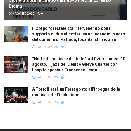
Storie di uomini”, tratto dal nuovo libro di Lorenzo
Braina
9 AGOSTO 2026
0
Il Corpo forestale sta intervenendo con il
supporto di due elicotteri su un incendio in agro
del comune di Pattada, località Istrrridolzu
9 AGOSTO 2026
0
“Notte di musica e di stelle”: ad Ozieri, lunedì 10
agosto, il jazz del Denise Gueye Quartet con
l’ospite speciale Francesco Lento
9 AGOSTO 2026
0
A Tortolì sarà un Ferragosto all’insegna della
musica e dell’inclusione
9 AGOSTO 2026
0