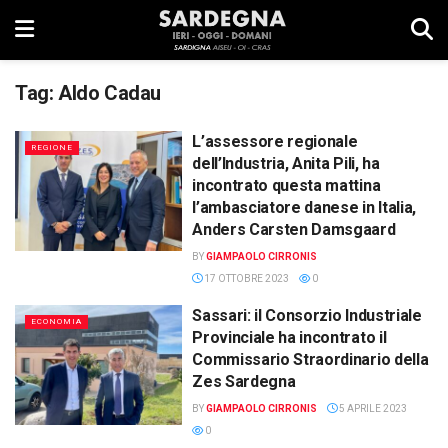
Tag:
Aldo Cadau
L’assessore regionale
REGIONE
dell’Industria, Anita Pili, ha
incontrato questa mattina
l’ambasciatore danese in Italia,
Anders Carsten Damsgaard
BY
GIAMPAOLO CIRRONIS
17 OTTOBRE 2023
0
Sassari: il Consorzio Industriale
ECONOMIA
Provinciale ha incontrato il
Commissario Straordinario della
Zes Sardegna
BY
GIAMPAOLO CIRRONIS
5 APRILE 2023
0