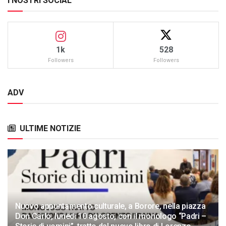
I NOSTRI SOCIAL
1k
528
Followers
Followers
ADV
ULTIME NOTIZIE
Nuovo appuntamento culturale, a Borore, nella piazza
Don Carlo, lunedì 10 agosto, con il monologo “Padri –