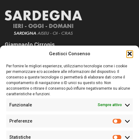
Giampaolo Cirronis
Gestisci Consenso
Sardegna Ieri-Oggi-Domani nasce per informare “liberamente” i
lettori su quanto accade in Sardegna, con un occhio rivolto al
Per fornire le migliori esperienze, utilizziamo tecnologie come i cookie
nostro passato e, soprattutto, al nostro futuro
per memorizzare e/o accedere alle informazioni del dispositivo. Il
consenso a queste tecnologie ci permetterà di elaborare dati come il
Follow Us
comportamento di navigazione o ID unici su questo sito. Non
acconsentire o ritirare il consenso può influire negativamente su alcune
caratteristiche e funzioni.
Funzionale
Sempre attivo
Editore:
Giampaolo Cirronis Ditta individuale
Preferenze
Sede:
Via Cristoforo Colombo 09013 Carbonia
Prefere
Direttore responsabile:
Giampaolo Cirronis
Partita IVA
02270380922
Statistiche