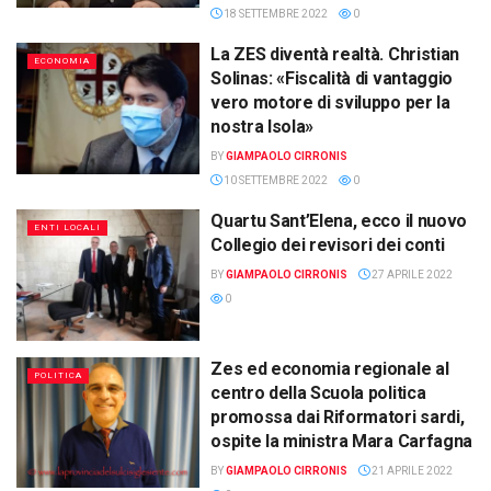
18 SETTEMBRE 2022
0
La ZES diventà realtà. Christian
ECONOMIA
Solinas: «Fiscalità di vantaggio
vero motore di sviluppo per la
nostra Isola»
BY
GIAMPAOLO CIRRONIS
10 SETTEMBRE 2022
0
Quartu Sant’Elena, ecco il nuovo
ENTI LOCALI
Collegio dei revisori dei conti
BY
GIAMPAOLO CIRRONIS
27 APRILE 2022
0
Zes ed economia regionale al
POLITICA
centro della Scuola politica
promossa dai Riformatori sardi,
ospite la ministra Mara Carfagna
BY
GIAMPAOLO CIRRONIS
21 APRILE 2022