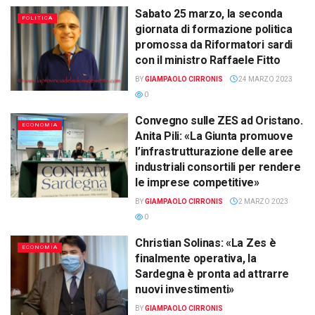
Sabato 25 marzo, la seconda
POLITICA
giornata di formazione politica
promossa da Riformatori sardi
con il ministro Raffaele Fitto
BY
GIAMPAOLO CIRRONIS
24 MARZO 2023
0
Convegno sulle ZES ad Oristano.
ECONOMIA
Anita Pili: «La Giunta promuove
l’infrastrutturazione delle aree
industriali consortili per rendere
le imprese competitive»
BY
GIAMPAOLO CIRRONIS
2 MARZO 2023
0
Christian Solinas: «La Zes è
ECONOMIA
finalmente operativa, la
Sardegna è pronta ad attrarre
nuovi investimenti»
BY
GIAMPAOLO CIRRONIS