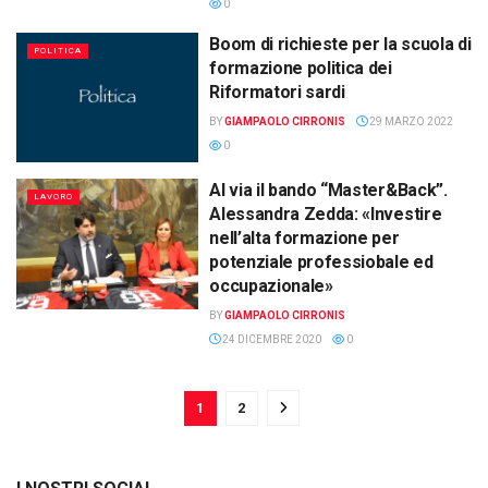
0
Boom di richieste per la scuola di
POLITICA
formazione politica dei
Riformatori sardi
BY
GIAMPAOLO CIRRONIS
29 MARZO 2022
0
Al via il bando “Master&Back”.
LAVORO
Alessandra Zedda: «Investire
nell’alta formazione per
potenziale professiobale ed
occupazionale»
BY
GIAMPAOLO CIRRONIS
24 DICEMBRE 2020
0
1
2