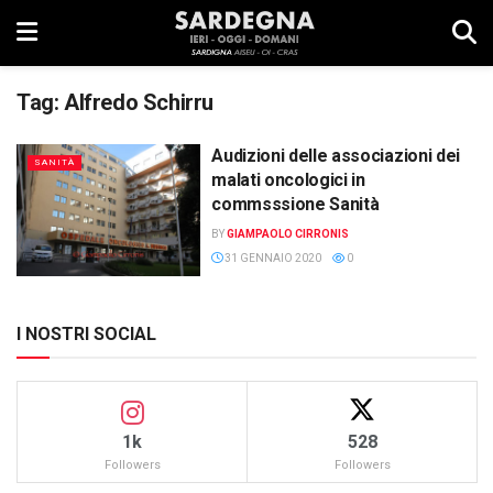
Tag:
Alfredo Schirru
Audizioni delle associazioni dei
SANITÀ
malati oncologici in
commsssione Sanità
BY
GIAMPAOLO CIRRONIS
31 GENNAIO 2020
0
I NOSTRI SOCIAL
1k
528
Followers
Followers