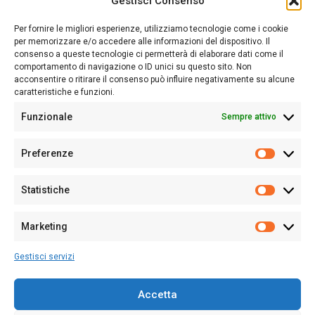
Gestisci Consenso
Sardegna Ieri-Oggi-Domani nasce per informare “liberamente” i
lettori su quanto accade in Sardegna, con un occhio rivolto al
Per fornire le migliori esperienze, utilizziamo tecnologie come i cookie
nostro passato e, soprattutto, al nostro futuro
per memorizzare e/o accedere alle informazioni del dispositivo. Il
consenso a queste tecnologie ci permetterà di elaborare dati come il
Follow Us
comportamento di navigazione o ID unici su questo sito. Non
acconsentire o ritirare il consenso può influire negativamente su alcune
caratteristiche e funzioni.
Funzionale
Sempre attivo
Editore:
Giampaolo Cirronis Ditta individuale
Preferenze
Sede:
Via Cristoforo Colombo 09013 Carbonia
Prefere
Direttore responsabile:
Giampaolo Cirronis
Partita IVA
02270380922
Statistiche
Statistic
N° di iscrizione al ROC:
9294
N° di iscrizione al Registro Stampa Tribunale di Cagliari:
N°
Marketing
128/2020 del 10/02/2020
Marketi
Tel.
+39 391 1265423
Gestisci servizi
Per la Pubblicità:
+39 328 6132020
Accetta