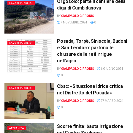
Orgosolo: parte il cantiere della
LAVORI PUBBLICI
diga di Cumbidanovu
BY
GIAMPAOLO CIRRONIS
7 NOVEMBRE 2024
0
Posada, Torpè, Siniscola, Budoni
LAVORI PUBBLICI
e San Teodoro: partono le
chiusure delle reti irrigue
nell’agro
BY
GIAMPAOLO CIRRONIS
6 GIUGNO 2024
0
Cbsc: «Situazione idrica critica
LAVORI PUBBLICI
nel Distretto del Posada»
BY
GIAMPAOLO CIRRONIS
27 MARZO 2024
0
Scorte finite: basta irrigazione
ATTUALITÀ
nel Centro Sardegna