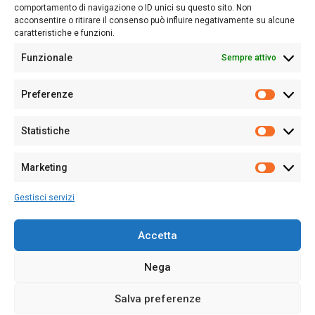
Follow Us
comportamento di navigazione o ID unici su questo sito. Non
acconsentire o ritirare il consenso può influire negativamente su alcune
caratteristiche e funzioni.
Funzionale
Sempre attivo
Editore:
Giampaolo Cirronis Ditta individuale
Preferenze
Sede:
Via Cristoforo Colombo 09013 Carbonia
Prefere
Direttore responsabile:
Giampaolo Cirronis
Partita IVA
02270380922
Statistiche
Statistic
N° di iscrizione al ROC:
9294
N° di iscrizione al Registro Stampa Tribunale di Cagliari:
N°
Marketing
128/2020 del 10/02/2020
Marketi
Tel.
+39 391 1265423
Gestisci servizi
Per la Pubblicità:
+39 328 6132020
Accetta
Nega
Cookie Policy
Privacy Policy
Contatti
Salva preferenze
© 2020-2026
Sardegna Ieri-Oggi-Domani
- Tutti i diritti sono riservati -