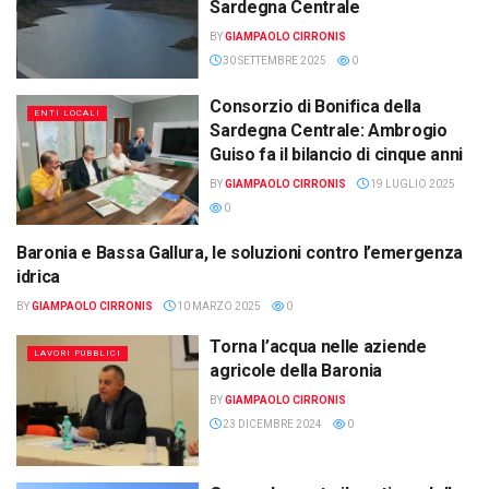
Sardegna Centrale
BY
GIAMPAOLO CIRRONIS
30 SETTEMBRE 2025
0
Consorzio di Bonifica della
ENTI LOCALI
Sardegna Centrale: Ambrogio
Guiso fa il bilancio di cinque anni
BY
GIAMPAOLO CIRRONIS
19 LUGLIO 2025
0
Baronia e Bassa Gallura, le soluzioni contro l’emergenza
LAVORI PUBBLICI
idrica
BY
GIAMPAOLO CIRRONIS
10 MARZO 2025
0
Torna l’acqua nelle aziende
LAVORI PUBBLICI
agricole della Baronia
BY
GIAMPAOLO CIRRONIS
23 DICEMBRE 2024
0