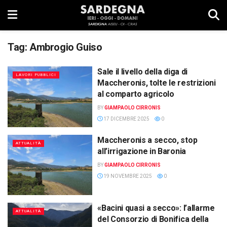
Tag:
Ambrogio Guiso
Sale il livello della diga di
LAVORI PUBBLICI
Maccheronis, tolte le restrizioni
al comparto agricolo
BY
GIAMPAOLO CIRRONIS
17 DICEMBRE 2025
0
Maccheronis a secco, stop
ATTUALITÀ
all’irrigazione in Baronia
BY
GIAMPAOLO CIRRONIS
19 NOVEMBRE 2025
0
«Bacini quasi a secco»: l’allarme
ATTUALITÀ
del Consorzio di Bonifica della