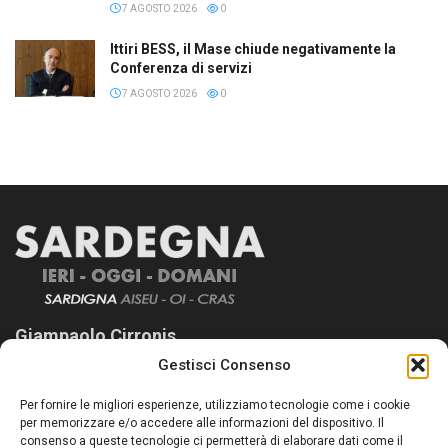
7 AGOSTO 2026
0
Ittiri BESS, il Mase chiude negativamente la
Conferenza di servizi
7 AGOSTO 2026
0
Giampaolo Cirronis
Gestisci Consenso
Sardegna Ieri-Oggi-Domani nasce per informare “liberamente” i
lettori su quanto accade in Sardegna, con un occhio rivolto al
Per fornire le migliori esperienze, utilizziamo tecnologie come i cookie
nostro passato e, soprattutto, al nostro futuro
per memorizzare e/o accedere alle informazioni del dispositivo. Il
consenso a queste tecnologie ci permetterà di elaborare dati come il