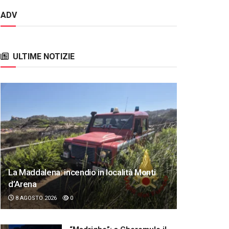
ADV
ULTIME NOTIZIE
La Maddalena: incendio in località Monti
d’Arena
8 AGOSTO 2026
0