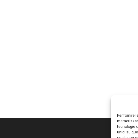
Per fornire 
memorizzare
tecnologie c
unici su que
su alcune ca