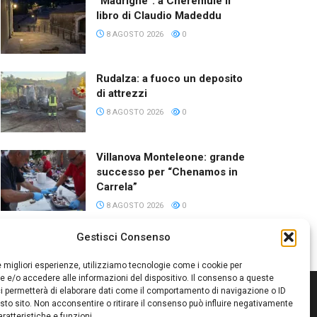
“Madrighe”: a Cheremule il
libro di Claudio Madeddu
8 AGOSTO 2026
0
Rudalza: a fuoco un deposito
di attrezzi
8 AGOSTO 2026
0
Villanova Monteleone: grande
successo per “Chenamos in
Carrela”
8 AGOSTO 2026
0
Gestisci Consenso
le migliori esperienze, utilizziamo tecnologie come i cookie per
 e/o accedere alle informazioni del dispositivo. Il consenso a queste
i permetterà di elaborare dati come il comportamento di navigazione o ID
sto sito. Non acconsentire o ritirare il consenso può influire negativamente
ratteristiche e funzioni.