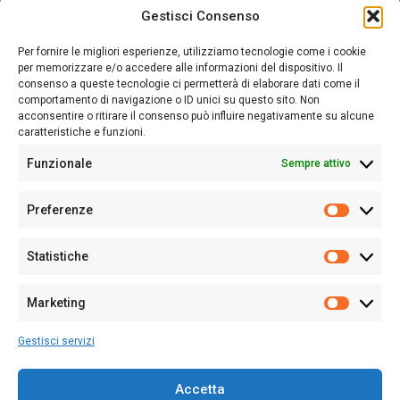
Gestisci Consenso
Sardegna Ieri-Oggi-Domani nasce per informare “liberamente” i
lettori su quanto accade in Sardegna, con un occhio rivolto al
Per fornire le migliori esperienze, utilizziamo tecnologie come i cookie
nostro passato e, soprattutto, al nostro futuro
per memorizzare e/o accedere alle informazioni del dispositivo. Il
consenso a queste tecnologie ci permetterà di elaborare dati come il
Follow Us
comportamento di navigazione o ID unici su questo sito. Non
acconsentire o ritirare il consenso può influire negativamente su alcune
caratteristiche e funzioni.
Funzionale
Sempre attivo
Editore:
Giampaolo Cirronis Ditta individuale
Preferenze
Sede:
Via Cristoforo Colombo 09013 Carbonia
Prefere
Direttore responsabile:
Giampaolo Cirronis
Partita IVA
02270380922
Statistiche
Statistic
N° di iscrizione al ROC:
9294
N° di iscrizione al Registro Stampa Tribunale di Cagliari:
N°
Marketing
128/2020 del 10/02/2020
Marketi
Tel.
+39 391 1265423
Gestisci servizi
Per la Pubblicità:
+39 328 6132020
Accetta