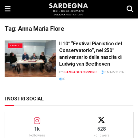
Tag:
Anna Maria Flore
Il 10° “Festival Pianistico del
EVENTI
Conservatorio”, nel 250°
anniversario della nascita di
Ludwig van Beethoven
BY
GIAMPAOLO CIRRONIS
3 MARZO 2020
0
I NOSTRI SOCIAL
1k
528
Followers
Followers