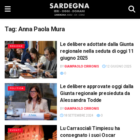
Tag:
Anna Paola Mura
Le delibere adottate dalla Giunta
REGIONE
regionale nella seduta di oggi 11
giugno 2025
BY
GIAMPAOLO CIRRONIS
12 GIUGNO 2025
0
Le delibere approvate oggi dalla
POLITICA
Giunta regionale presieduta da
Alessandra Todde
BY
GIAMPAOLO CIRRONIS
18 SETTEMBRE 2024
0
Lu Carrasciali Timpiesu ha
EVENTI
consegnato i suoi Oscar