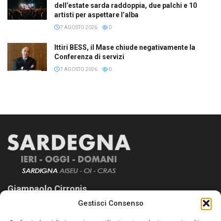
dell’estate sarda raddoppia, due palchi e 10
artisti per aspettare l’alba
7 AGOSTO 2026
0
Ittiri BESS, il Mase chiude negativamente la
Conferenza di servizi
7 AGOSTO 2026
0
Giampaolo Cirronis
Gestisci Consenso
Sardegna Ieri-Oggi-Domani nasce per informare “liberamente” i
lettori su quanto accade in Sardegna, con un occhio rivolto al