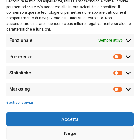
Per fornire le migliori esperienze, utilizziamo tecnologie come i cookie
nostro passato e, soprattutto, al nostro futuro
per memorizzare e/o accedere alle informazioni del dispositivo. Il
consenso a queste tecnologie ci permetterà di elaborare dati come il
Follow Us
comportamento di navigazione o ID unici su questo sito. Non
acconsentire o ritirare il consenso può influire negativamente su alcune
caratteristiche e funzioni.
Funzionale
Sempre attivo
Editore:
Giampaolo Cirronis Ditta individuale
Preferenze
Sede:
Via Cristoforo Colombo 09013 Carbonia
Prefere
Direttore responsabile:
Giampaolo Cirronis
Partita IVA
02270380922
Statistiche
Statistic
N° di iscrizione al ROC:
9294
N° di iscrizione al Registro Stampa Tribunale di Cagliari:
N°
Marketing
128/2020 del 10/02/2020
Marketi
Tel.
+39 391 1265423
Gestisci servizi
Per la Pubblicità:
+39 328 6132020
Accetta
Nega
Cookie Policy
Privacy Policy
Contatti