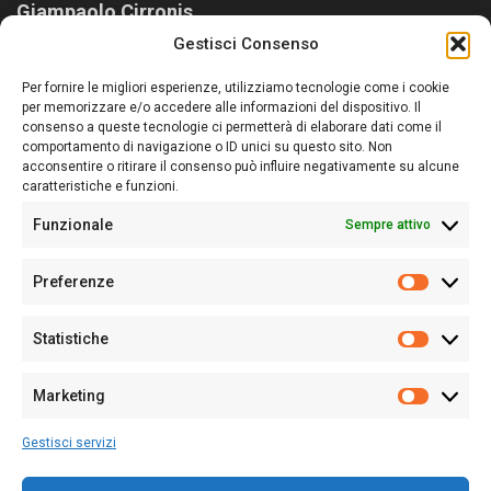
Giampaolo Cirronis
Gestisci Consenso
Sardegna Ieri-Oggi-Domani nasce per informare “liberamente” i
lettori su quanto accade in Sardegna, con un occhio rivolto al
Per fornire le migliori esperienze, utilizziamo tecnologie come i cookie
nostro passato e, soprattutto, al nostro futuro
per memorizzare e/o accedere alle informazioni del dispositivo. Il
consenso a queste tecnologie ci permetterà di elaborare dati come il
Follow Us
comportamento di navigazione o ID unici su questo sito. Non
acconsentire o ritirare il consenso può influire negativamente su alcune
caratteristiche e funzioni.
Funzionale
Sempre attivo
Editore:
Giampaolo Cirronis Ditta individuale
Preferenze
Sede:
Via Cristoforo Colombo 09013 Carbonia
Prefere
Direttore responsabile:
Giampaolo Cirronis
Partita IVA
02270380922
Statistiche
Statistic
N° di iscrizione al ROC:
9294
N° di iscrizione al Registro Stampa Tribunale di Cagliari:
N°
Marketing
128/2020 del 10/02/2020
Marketi
Tel.
+39 391 1265423
Gestisci servizi
Per la Pubblicità:
+39 328 6132020