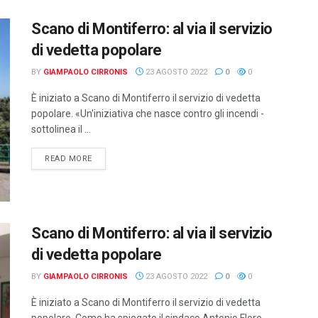
Scano di Montiferro: al via il servizio
di vedetta popolare
BY
GIAMPAOLO CIRRONIS
23 AGOSTO 2022
0
0
È iniziato a Scano di Montiferro il servizio di vedetta
popolare. «Un'iniziativa che nasce contro gli incendi -
sottolinea il ...
DETAILS
READ MORE
Scano di Montiferro: al via il servizio
di vedetta popolare
BY
GIAMPAOLO CIRRONIS
23 AGOSTO 2022
0
0
È iniziato a Scano di Montiferro il servizio di vedetta
popolare. Come ha spiegato il sindaco Antonio Flore