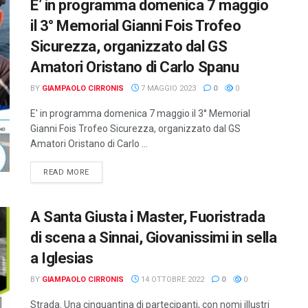
E’ in programma domenica 7 maggio
il 3° Memorial Gianni Fois Trofeo
Sicurezza, organizzato dal GS
Amatori Oristano di Carlo Spanu
BY
GIAMPAOLO CIRRONIS
7 MAGGIO 2023
0
0
E' in programma domenica 7 maggio il 3° Memorial
Gianni Fois Trofeo Sicurezza, organizzato dal GS
Amatori Oristano di Carlo ...
DETAILS
READ MORE
A Santa Giusta i Master, Fuoristrada
di scena a Sinnai, Giovanissimi in sella
a Iglesias
BY
GIAMPAOLO CIRRONIS
14 OTTOBRE 2022
0
0
Strada. Una cinquantina di partecipanti, con nomi illustri