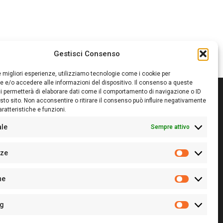
Gestisci Consenso
le migliori esperienze, utilizziamo tecnologie come i cookie per
 e/o accedere alle informazioni del dispositivo. Il consenso a queste
i permetterà di elaborare dati come il comportamento di navigazione o ID
sto sito. Non acconsentire o ritirare il consenso può influire negativamente
ratteristiche e funzioni.
itore:
Giampaolo Cirronis Ditta individuale
ede:
Via Cristoforo Colombo 09013 Carbonia
ale
Sempre attivo
rettore responsabile:
Giampaolo Cirronis
rtita IVA
02270380922
nze
 di iscrizione al ROC:
9294
Preferenz
 di iscrizione al Registro Stampa Tribunale di Cagliari:
he
 128/2020 del 10/02/2020
Statistiche
l.
+39 391 1265423
r la Pubblicità:
+39 328 6132020
ng
Marketing