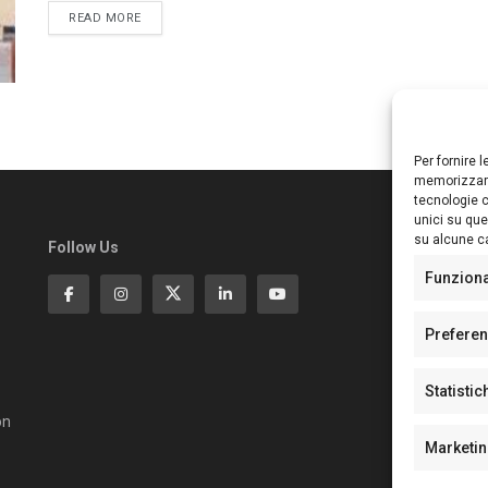
DETAILS
READ MORE
Per fornire 
memorizzare
tecnologie c
unici su que
su alcune ca
Follow Us
Ed
S
Funzion
Di
Pa
Prefere
N°
N°
Statistic
N°
Te
on
Pe
Marketi