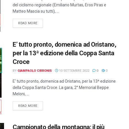
del ciclismo regionale (Emiliano Murtas, Eros Piras e
Matteo Mascia su tutti), ...
DETAILS
READ MORE
E’ tutto pronto, domenica ad Oristano,
per la 13ª edizione della Coppa Santa
Croce
BY
GIAMPAOLO CIRRONIS
10 SETTEMBRE 2022
0
0
E' tutto pronto, domenica ad Oristano, per la 13ª edizione
della Coppa Santa Croce. La gara, 2° Memorial Beppe
Meloni, ...
DETAILS
READ MORE
Campionato della montagna: il più