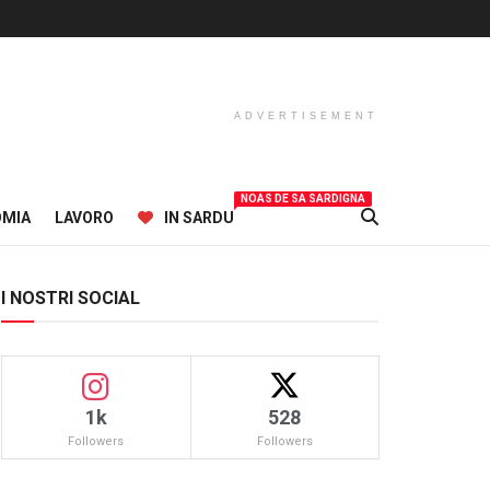
ADVERTISEMENT
NOAS DE SA SARDIGNA
OMIA
LAVORO
IN SARDU
I NOSTRI SOCIAL
1k
528
Followers
Followers