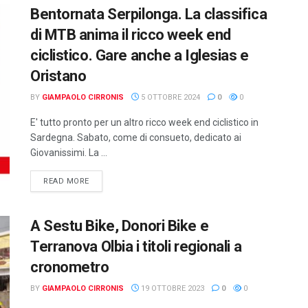
Bentornata Serpilonga. La classifica
di MTB anima il ricco week end
ciclistico. Gare anche a Iglesias e
Oristano
BY
GIAMPAOLO CIRRONIS
5 OTTOBRE 2024
0
0
E' tutto pronto per un altro ricco week end ciclistico in
Sardegna. Sabato, come di consueto, dedicato ai
Giovanissimi. La ...
DETAILS
READ MORE
A Sestu Bike, Donori Bike e
Terranova Olbia i titoli regionali a
cronometro
BY
GIAMPAOLO CIRRONIS
19 OTTOBRE 2023
0
0