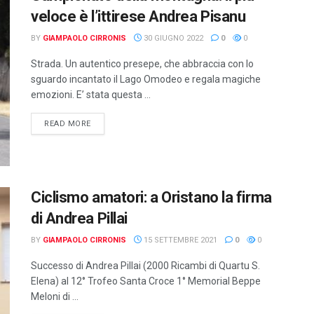
veloce è l’ittirese Andrea Pisanu
BY
GIAMPAOLO CIRRONIS
30 GIUGNO 2022
0
0
Strada. Un autentico presepe, che abbraccia con lo
sguardo incantato il Lago Omodeo e regala magiche
emozioni. E’ stata questa ...
DETAILS
READ MORE
Ciclismo amatori: a Oristano la firma
di Andrea Pillai
BY
GIAMPAOLO CIRRONIS
15 SETTEMBRE 2021
0
0
Successo di Andrea Pillai (2000 Ricambi di Quartu S.
Elena) al 12° Trofeo Santa Croce 1° Memorial Beppe
Meloni di ...