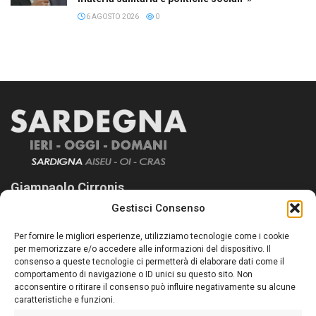
6 AGOSTO 2026
0
Giampaolo Cirronis
Gestisci Consenso
Sardegna Ieri-Oggi-Domani nasce per informare “liberamente” i
lettori su quanto accade in Sardegna, con un occhio rivolto al
Per fornire le migliori esperienze, utilizziamo tecnologie come i cookie
nostro passato e, soprattutto, al nostro futuro
per memorizzare e/o accedere alle informazioni del dispositivo. Il
consenso a queste tecnologie ci permetterà di elaborare dati come il
Follow Us
comportamento di navigazione o ID unici su questo sito. Non
acconsentire o ritirare il consenso può influire negativamente su alcune
caratteristiche e funzioni.