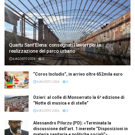
Quartu Sant’Elena: consegnati i lavori per la
realizzazione del parco urbano
6 AGOSTO 2026
0
“Coros Includis”, in arrivo oltre 652mila euro
6 AGOSTO 2026
0
Ozieri: al colle di Monserrato la 6ª edizione di
“Notte di musica e di stelle”
6 AGOSTO 2026
0
Alessandro Pilurzu (PD): «Terminata la
discussione dell’art. 1 inerente “Disposizioni in
materia sanitaria e politiche sociali”»