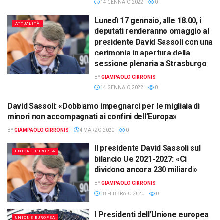
14 GENNAIO 2022
0
Lunedì 17 gennaio, alle 18.00, i
ATTUALITÀ
deputati renderanno omaggio al
presidente David Sassoli con una
cerimonia in apertura della
sessione plenaria a Strasburgo
BY
GIAMPAOLO CIRRONIS
14 GENNAIO 2022
0
David Sassoli: «Dobbiamo impegnarci per le migliaia di
UNIONE EUROPEA
minori non accompagnati ai confini dell’Europa»
BY
GIAMPAOLO CIRRONIS
4 MARZO 2020
0
Il presidente David Sassoli sul
UNIONE EUROPEA
bilancio Ue 2021-2027: «Ci
dividono ancora 230 miliardi»
BY
GIAMPAOLO CIRRONIS
18 FEBBRAIO 2020
0
I Presidenti dell’Unione europea
UNIONE EUROPEA